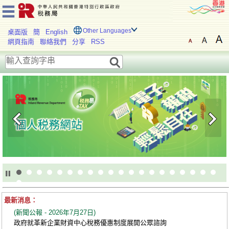
Other Languages
桌面版
簡
English
網頁指南
聯絡我們
分享
RSS
歡
迎
瀏
覽
税
務
局
網
站
最新消息：
(新聞公報 - 2026年7月27日)
政府就革新企業財資中心稅務優惠制度展開公眾諮詢