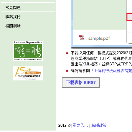
常見問題
聯絡我們
相關網址
不論採用任何一種模式提交2020/21
經商業税務網站（BTP）或税務代
匯出為XML檔案，並經BTP或TR
詳情請參閱
「上傳利得税報税表補充
下載表格 BIRS7
2017
©|
重要告示
|
私隱政策