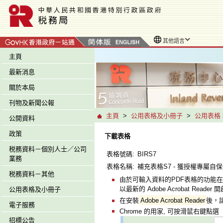
其他語言
主頁
最新消息
關於本局
刊物及新聞公報
主頁
>
公用表格及小冊子
>
公用表格
公開資料
政策
下載表格
税務資料－個別人士／公司
表格號碼:
BIRS7
業務
表格名稱:
補充表格S7 - 獲授權專屬自
税務資料－其他
由於可輸入資料的PDF表格的功能在
以最新的 Adobe Acrobat Reade
公用表格及小冊子
在安裝
Adobe Acrobat Reader
後，
電子服務
Chrome 的用家, 可按滑鼠右鍵點選「
招標公告