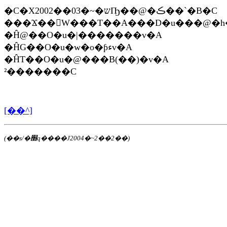
�C�X2002��03�~�שҦ��@�ڪ��`�B�C
���Ϫ��򥻤W���T��A���D�u���@�h
�Ĥ@��O�u�|�������v�A
�ĤG��O�u�w�o�ƥءv�A
�ĤT��O�u�@���B(��)�v�A
²�������C
[��^]
(��s/�׭q����J2004�~2��2��)