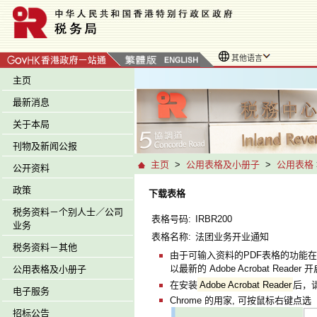
其他语言
主页
最新消息
关于本局
刊物及新闻公报
主页
>
公用表格及小册子
>
公用表格
公开资料
政策
下载表格
税务资料－个别人士／公司
表格号码:
IRBR200
业务
表格名称:
法团业务开业通知
税务资料－其他
由于可输入资料的PDF表格的功能在
以最新的 Adobe Acrobat Reade
公用表格及小册子
在安装
Adobe Acrobat Reader
后，
电子服务
Chrome 的用家, 可按鼠标右键点选「
招标公告