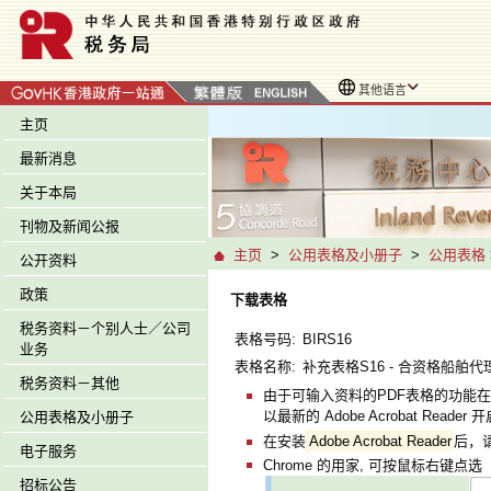
其他语言
主页
最新消息
关于本局
刊物及新闻公报
主页
>
公用表格及小册子
>
公用表格
公开资料
政策
下载表格
税务资料－个别人士／公司
表格号码:
BIRS16
业务
表格名称:
补充表格S16 - 合资格船舶代
税务资料－其他
由于可输入资料的PDF表格的功能在
以最新的 Adobe Acrobat Reade
公用表格及小册子
在安装
Adobe Acrobat Reader
后，
电子服务
Chrome 的用家, 可按鼠标右键点选「
招标公告