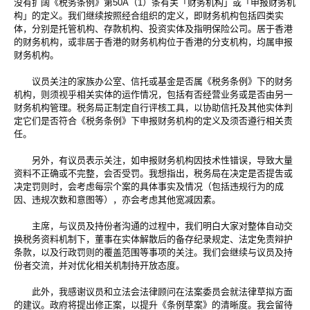
没有扩阔《税务条例》第50A（1）条有关「财务机构」或「申报财务机
构」的定义。我们继续按照经合组织的定义，即财务机构包括四类实
体，分别是托管机构、存款机构、投资实体及指明保险公司。居于香港
的财务机构，或非居于香港的财务机构位于香港的分支机构，均属申报
财务机构。
议员关注的家族办公室、信托或基金是否属《税务条例》下的财务
机构，则须视乎相关实体的运作情况，包括有否经营业务或是否由另一
财务机构管理。税务局正制定自行评核工具，以协助信托及其他实体判
定它们是否符合《税务条例》下申报财务机构的定义及须否遵行相关责
任。
另外，有议员表示关注，如申报财务机构因技术性错误，导致大量
资料不正确或不完整，会否受罚。我想指出，税务局在决定是否提吿或
决定罚则时，会考虑每宗个案的具体事实及情况（包括违规行为的成
因、违规次数和意图等），亦会考虑其他宽减因素。
主席，与议员及持份者沟通的过程中，我们明白大家对整体自动交
换税务资料机制下，董事在实体解散后的备存纪录规定、法定免责辩护
条款，以及行政罚则的覆盖范围等事项的关注。我们会继续与议员及持
份者交流，并对优化相关机制持开放态度。
此外，我感谢议员和立法会法律顾问在法案委员会就法律草拟方面
的建议。政府将提出修正案，以提升《条例草案》的清晰度。我会留待