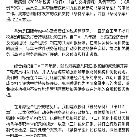
我感谢《2026年税务（修订）（自动交换资料）条例草案》（《条
例草案》）委员会主席李惟宏议员和九位议员参与《条例草案》的审议
工作。我亦感谢刚才发言的议员支持《条例草案》，并就《条例草案》
提出宝贵意见。
香港是国际金融中心及负责任的税务管辖区，一直配合国际间提升
税务透明度及打击跨境逃税的工作。自二○一八年起，香港按经济合作
及发展组织（经合组织）制定的共同汇报标准，在确保资料保密和安全
的前提下，每年与伙伴税务管辖区自动交换财务帐户资料，协助相关税
务当局对其税务居民进行评估，以及侦查和打击逃税。
经合组织自二○二四年起，就香港实施共同汇报标准的成效展开第
二轮成员相互评估，并认为香港应加强识辨申报财务机构和优化罚则。
我们的目标是在今年六月底前完成跟进经合组织的意见，以期让香港在
成员相互评估中维持良好评级，巩固香港作为国际金融中心的声誉，避
免被外地视为不合作税务管辖区而增加香港企业在外地的合规和税务负
担。
在考虑经合组织的意见后，我们建议修订《税务条例》（第112
章），以优化香港自动交换税务资料的行政框架，具体措施包括（一）
强制申报财务机构登记，以便税务局加强识辨、（二）优化申报财务机
构备存尽职审查纪录的规定，以及（三）优化罚则，并订立行政罚则机
制代替检控，提升处理个案效率。《条例草案》如获通过，拟议措施将
于明年一月一日起实施。