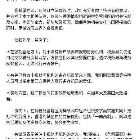
我希望强调，在制订立法建议时，政府充分考虑了持份者的意见，
并参考了本地相关法例，以及与香港情况相近的税务管辖区的相关法规
及安排，例如加拿大、新加坡及英国，确保香港相关安排与国际接轨的
同时，尽量减低业界的合规负担。
让我列举一些例子：
＊在强制登记方面，对于没有帐户须要申报的财务机构，税务局会优化
自动交换税务资料网站，方便它们及其服务提供者可透过税务局新税务
网站登入，无须另行开设帐户。
＊有关已解散申报财务机构的备存纪录要求方面，我们同意董事等指明
人员可以指定第三方保管人履行备存纪录的责任。
＊罚则方面，我们建议的罚则较新加坡温和，与加拿大及英国大致相
若。
事实上，在各税务管辖区同样须因应经合组织要求而实施共同汇报
标准的前提下，香港的其他独特竞争优势，包括「一国两制」、简单透
明低税制及优良营商环境，将会更为突显。
有议员表示关注申报财务机构的定义。我想指出，《条例草案》并