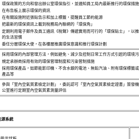
環保政策的方向和發出辦公室環保指引，並通知員工局內最新推行的環保措施
在布告板上展示環保的資訊
在有關設施附近張貼告示和加上標籤，提醒員工節約能源
把最新的環保資訊上載到稅務局內聯網的「環保角」
定期利用電子郵件及員工通訊《稅聲》傳遞實用而可行的「環保貼士」，以推
的生活習慣
委任分層環保大使，在各樓層推廣環保意識和推行環保計劃
採用環保的內部管理方法，例如避免、減少及控制日常工作方式引起的環境污
規定承辦商採用有效的環保管理制度和污染管制措施
採用環保產品，如節能影印機、不含水銀的電池、無鉛汽油、附有環保標籤或
產品等
參與「室內空氣質素檢定計劃」，委託認可「室內空氣質素檢定證書」簽發機
公室進行定期室內空氣質素測量評估
能源系統
陽能光伏板