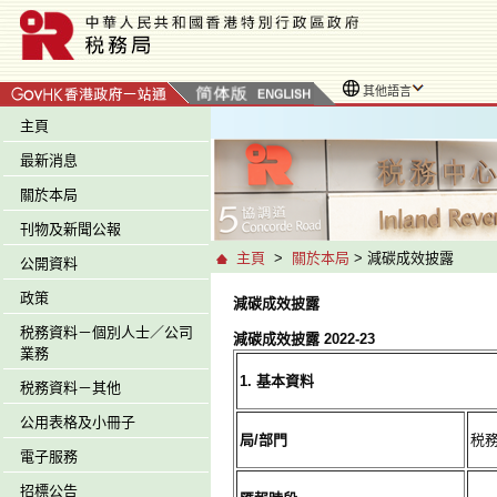
其他語言
主頁
最新消息
關於本局
刊物及新聞公報
主頁
>
關於本局
> 減碳成效披露
公開資料
政策
減碳成效披露
税務資料－個別人士／公司
減碳成效披露 2022-23
業務
1. 基本資料
税務資料－其他
公用表格及小冊子
局/部門
税
電子服務
招標公告