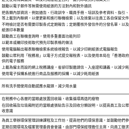
鼓勵以電子郵件等無需使用紙張的方法對內和對外通訊
把各類內部資訊，例如通告、行政訓令、職員手冊、培訓及參考資料、指引、
等上載到內聯網，以便更新和進行聯機檢索；以及捨棄以往員工各自保留文件
不時檢討是否有需要印製各式定期報告；定期覆核外發信件的分發名單，以及
紙張印本數量
鼓勵員工在聯機查詢時，使用多重畫面功能列印
以範本或襯印技術取代預先印製表格的做法
使用電腦輸出報表聯機檢索系統檢視報告，以減少印刷紙張式電腦報告
鼓勵公眾利用「稅務易」以電子方式提交報稅表，以及使用本局在「香港政府
供的電子服務
上載為僱主而設的網上稅務講座，省卻印製邀請信、入座證和講義，以減少耗
使用電子採購系統進行商品及服務的採購，以減少耗用紙張
所有洗手間使用自動感應水龍頭，減少用水量
在税務中心各層的當眼處放置回收箱，收集循環再造的廢物
在回收箱及垃圾廂附近的當眼處張貼告示及回收分類說明，以提高員工及公眾
收意識
為員工舉辦環保管理訓練課程及工作坊，提高他們的環保意識，並鼓勵他們參
定期召開環境及檔案管理委員會會議，由部門環保經理擔任主席，向員工徵求