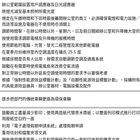
辦公室範圍設置用戶感應器及日光感應器
將燈光減至基本照明所需光度
規定在午膳時間和下班時最後離開辦公室的員工，必須確保電燈和電力設施／
而該等設施及電器在不使用時亦須關上
調節時間掣，在辦公時間以外、星期六、日及假日關掉辦公室和升降機大堂的
按使用需求調節電梯及升降機的服務時間
使用節能的電腦、光管、發光二極管燈及其他節能電器
在夏季月份維持室內空調溫度在攝氏 25.5 度
根據房間是否有人佔用，按需求自動調節空調及通風系統
鼓勵在有需要時使用電風扇來改善空氣流通
對正常辦公時間以外延長空調使用時間的要求予以審慎考慮
根據「強制性能源效益標籤計劃」及「自願性能源效益標籤計劃」，採購附有
的具能源效益器具、辦公室器材、電腦設備及配件
逐步把部門的傳統車輛更換為環保車輛
鼓勵員工盡量減少影印；使用再造紙代替原木漿紙；以雙面列印模式進行打印
用廢紙空白的一面
利用「電子處理假期申請系統」處理假期申請
重用信封和檔案夾等文具
避免使用傳真面頁，以及利用廢紙空白的一面列印收到的傳真文件