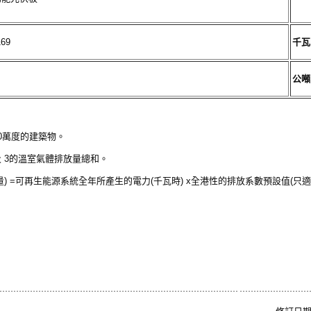
169
千瓦
公噸
0萬度的建築物。
及 3的溫室氣體排放量總和。
) =可再生能源系統全年所產生的電力(千瓦時) x全港性的排放系數預設值(只