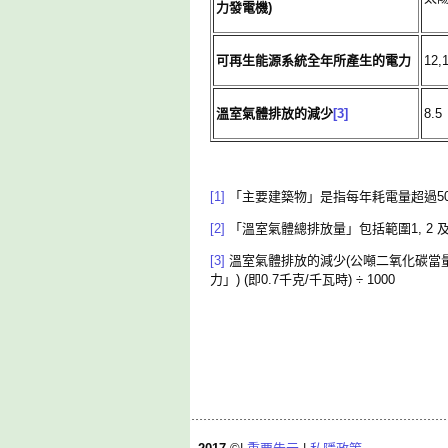
力發電機)
可再生能源系統全年所產生的電力
12,
溫室氣體排放的減少
[3]
8.5
[1]
「主要建築物」是指每年耗電量超過5
[2]
「溫室氣體總排放量」包括範圍1, 2 
[3]
溫室氣體排放的減少(公噸二氧化碳當量
力」) (即0.7千克/千瓦時) ÷ 1000