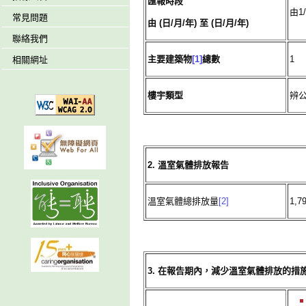
匯報時段
由1/
常見問題
由 (日/月/年) 至 (日/月/年)
聯絡我們
主要建築物
[1]
總數
1
相關網址
樓宇類型
辨
2. 溫室氣體排放報告
溫室氣體總排放量
[2]
1,7
3. 在報告期內，減少溫室氣體排放的措