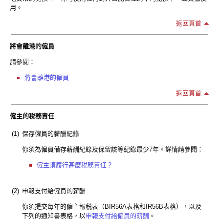
用。
返回頁首
將會離港的僱員
請參閱：
將會離港的僱員
返回頁首
僱主的税務責任
(1)
保存僱員的薪酬紀錄
你須為僱員備存薪酬紀錄及保留該等紀錄最少7年。詳情請參閱：
僱主須履行甚麼税務責任？
(2)
申報支付給僱員的薪酬
你須提交每年的僱主報税表（BIR56A表格和IR56B表格），以及
下列的通知書表格，以
申報支付給僱員的薪酬
。