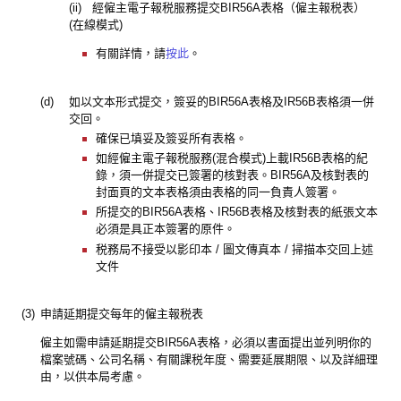
(ii) 經僱主電子報税服務提交BIR56A表格（僱主報税表）
(在線模式)
有關詳情，請
按此
。
(d)
如以文本形式提交，簽妥的BIR56A表格及IR56B表格須一併
交回。
確保已填妥及簽妥所有表格。
如經僱主電子報税服務(混合模式)上載IR56B表格的紀
錄，須一併提交已簽署的核對表。BIR56A及核對表的
封面頁的文本表格須由表格的同一負責人簽署。
所提交的BIR56A表格、IR56B表格及核對表的紙張文本
必須是具正本簽署的原件。
税務局不接受以影印本 / 圖文傳真本 / 掃描本交回上述
文件
(3)
申請延期提交每年的僱主報税表
僱主如需申請延期提交BIR56A表格，必須以書面提出並列明你的
檔案號碼、公司名稱、有關課税年度、需要延展期限、以及詳細理
由，以供本局考慮。