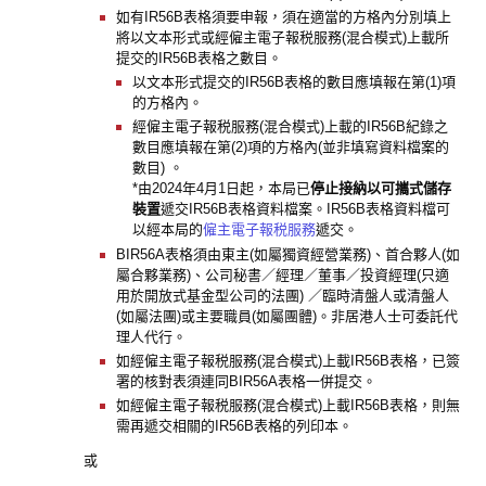
如有IR56B表格須要申報，須在適當的方格內分別填上
將以文本形式或經僱主電子報税服務(混合模式)上載所
提交的IR56B表格之數目。
以文本形式提交的IR56B表格的數目應填報在第(1)項
的方格內。
經僱主電子報税服務(混合模式)上載的IR56B紀錄之
數目應填報在第(2)項的方格內(並非填寫資料檔案的
數目) 。
*由2024年4月1日起，本局已
停止接納以可攜式儲存
裝置
遞交IR56B表格資料檔案。IR56B表格資料檔可
以經本局的
僱主電子報税服務
遞交。
BIR56A表格須由東主(如屬獨資經營業務)、首合夥人(如
屬合夥業務)、公司秘書／經理／董事／投資經理(只適
用於開放式基金型公司的法團) ／臨時清盤人或清盤人
(如屬法團)或主要職員(如屬團體)。非居港人士可委託代
理人代行。
如經僱主電子報税服務(混合模式)上載IR56B表格，已簽
署的核對表須連同BIR56A表格一併提交。
如經僱主電子報税服務(混合模式)上載IR56B表格，則無
需再遞交相關的IR56B表格的列印本。
或