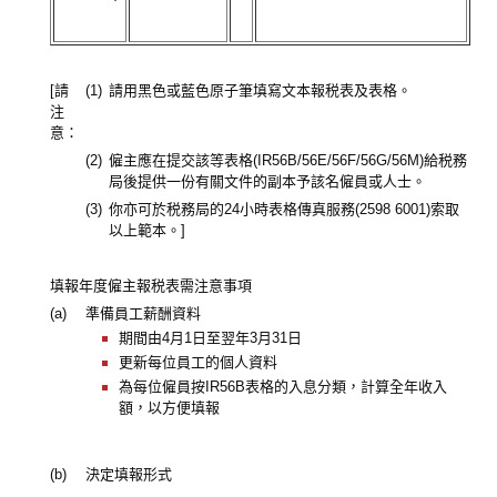
[請
(1)
請用黑色或藍色原子筆填寫文本報税表及表格。
注
意：
(2)
僱主應在提交該等表格(IR56B/56E/56F/56G/56M)給税務
局後提供一份有關文件的副本予該名僱員或人士。
(3)
你亦可於税務局的24小時表格傳真服務(2598 6001)索取
以上範本。]
填報年度僱主報税表需注意事項
(a)
準備員工薪酬資料
期間由4月1日至翌年3月31日
更新每位員工的個人資料
為每位僱員按IR56B表格的入息分類，計算全年收入
額，以方便填報
(b)
決定填報形式