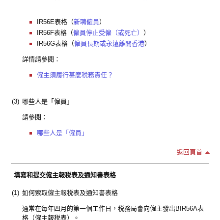
IR56E表格（
新聘僱員
）
IR56F表格（
僱員停止受僱（或死亡）
）
IR56G表格（
僱員長期或永遠離開香港
）
詳情請參閱：
僱主須履行甚麼税務責任？
(3)
哪些人是「僱員」
請參閱：
哪些人是「僱員」
返回頁首
填寫和提交僱主報税表及通知書表格
(1)
如何索取僱主報税表及通知書表格
通常在每年四月的第一個工作日，税務局會向僱主發出BIR56A表
格（僱主報税表）。