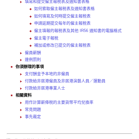
填寫和提交僱主報税表及通知書表格
如何索取僱主報税表及通知書表格
如何填寫及何時提交僱主報税表
申請延期提交每年的僱主報税表
僱主填報的報税表及其他 IR56 通知書的電腦格式
僱主電子報税
補加或修改已提交的僱主報税表
僱員薪酬
違例罰則
你須辦理的事項
支付酬金予本地的非僱員
付款給非居港僱員及非居港演藝人員／運動員
付款給非居港專業人士
相關資料
用作計算薪俸税的主要貨幣平均兌換率
常見問題
事先裁定