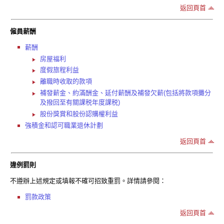
返回頁首
僱員薪酬
薪酬
房屋福利
度假旅程利益
離職時收取的款項
補發薪金、約滿酬金、延付薪酬及補發欠薪(包括將款項攤分
及撥回至有關課税年度課税)
股份獎賞和股份認購權利益
強積金和認可職業退休計劃
返回頁首
違例罰則
不遵辦上述規定或填報不確可招致重罰。詳情請參閱：
罰款政策
返回頁首