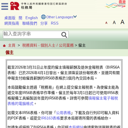
Other Languages
桌面版
簡
English
網頁指南
聯絡我們
分享
RSS
主頁
>
税務資料 - 個別人士 / 公司業務
> 僱主
僱主
截至2026年3月31日止年度的僱主填報薪酬及退休金報税表（BIR56A
表格）已於2026年4月1日發出。僱主須填妥該份報税表，並連同有關
申報支付給僱員薪酬的IR56B表格於1個月內交回本局。
本局鼓勵僱主透過「税務易」在網上提交僱主報税表。為使僱主能為
遞交年度IR56B表格早作準備，僱主於每年3月1日起已可使用IR56表
格擬備工具編製該年度的IR56B表格。詳情可參閱
填報僱主電子報税
表格的電腦格式
。
如需文本IR56表格，你可按「
公用表格
」下載及自行列印可輸入資料
的PDF表格，或提交
IR6163表格
要求本局郵寄所需的表格給你。
如遺失或損毀了BIR56A表格，你可經
本局網站
申請索取該報税表的複