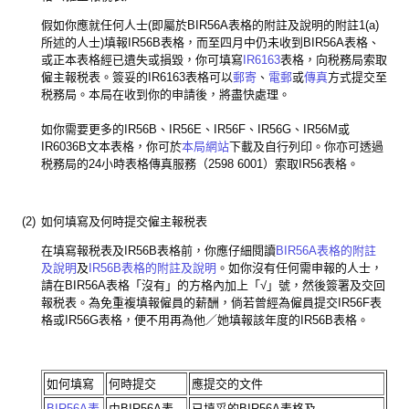
假如你應就任何人士(即屬於BIR56A表格的附註及說明的附註1(a)
所述的人士)填報IR56B表格，而至四月中仍未收到BIR56A表格、
或正本表格經已遺失或損毀，你可填寫
IR6163
表格，向税務局索取
僱主報税表。簽妥的IR6163表格可以
郵寄
、
電郵
或
傳真
方式提交至
税務局。本局在收到你的申請後，將盡快處理。
如你需要更多的IR56B、IR56E、IR56F、IR56G、IR56M或
IR6036B文本表格，你可於
本局網站
下載及自行列印。你亦可透過
税務局的24小時表格傳真服務（2598 6001）索取IR56表格。
(2)
如何填寫及何時提交僱主報税表
在填寫報税表及IR56B表格前，你應仔細閱讀
BIR56A表格的附註
及說明
及
IR56B表格的附註及說明
。如你沒有任何需申報的人士，
請在BIR56A表格「沒有」的方格內加上「√」號，然後簽署及交回
報税表。為免重複填報僱員的薪酬，倘若曾經為僱員提交IR56F表
格或IR56G表格，便不用再為他／她填報該年度的IR56B表格。
如何填寫
何時提交
應提交的文件
BIR56A表
由BIR56A表
已填妥的BIR56A表格及