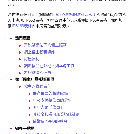
本。
若你應就任何人士(即屬於
BIR56A表格的附註及說明
的附註1(a)所述的
人士)填報IR56B表格，但至四月中你仍未收到BIR56A表格，你可填
寫
IR6163表格
向本局索取該報税表。
熱門題目
新税務網站下的僱主服務
網上僱主税務講座
房屋福利
調派僱員往外地／到本港工作
將會離港的僱員
你（僱主）需知道事項
僱主的税務責任
保存僱員的薪酬紀錄
申報支付給僱員的薪酬
哪些人是「僱員」
強積金和認可職業退休計劃
遣散費 / 長期服務金
知多一點點