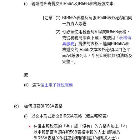
(i) 親臨或郵寄提交BIR56A及IR56B表格紙張文本
[注意:
(1)
BIR56A表格及每張IR56B表格必須由同
一負責人簽署
(2)
你必須使用税務局印製的IR56B表格，
或從税務局網頁下載，或使用「
表格傳
真服務
」提供的表格。連同BIR56A表
格遞交的IR56B文本表格必須以白色平
面A4紙張列印，所列印的資料須清晰及
完整。]
或
(ii) 選擇
僱主電子報税服務
(c)
如何填寫BIR56A表格
(i) 以文本形式提交BIR56A表格（僱主報税表）
在僱主報税表的「有」或「沒有」的方格內加上「√」
以申報是否有須在IR56B表格申報的人士 (即屬於
BIR56A表格的附註及說明的附註1(a)所述人士)。