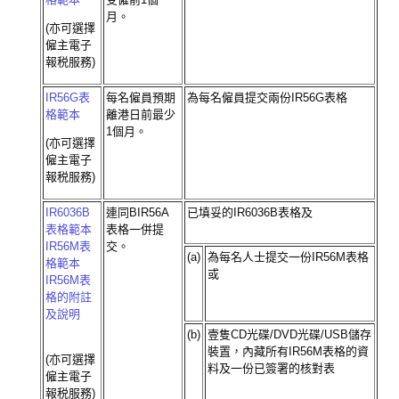
月。
(亦可選擇
僱主電子
報税服務)
IR56G表
每名僱員預期
為每名僱員提交兩份IR56G表格
格範本
離港日前最少
1個月。
(亦可選擇
僱主電子
報税服務)
IR6036B
連同BIR56A
已填妥的IR6036B表格及
表格範本
表格一併提
IR56M表
交。
(a)
為每名人士提交一份IR56M表格
格範本
或
IR56M表
格的附註
及說明
(b)
壹隻CD光碟/DVD光碟/USB儲存
裝置，內藏所有IR56M表格的資
(亦可選擇
料及一份已簽署的核對表
僱主電子
報税服務)