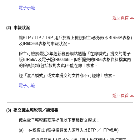
電子示範
返回頁首
(2)
申報狀況
讓BTP / ITP / TRP 用戶於線上檢視僱主報税表(即BIR56A表格)
及IR6036B表格的申報狀況。
僱主可檢索最近3年經新税務網站透過「在線模式」提交的電子
版BIR56A 及電子版IR6036B。但所提交的IR56表格資料檔案內
的僱員資料(包括核對表)均不能在線上檢索。
經「混合模式」或文本提交的文件亦不可經線上檢索。
電子示範
返回頁首
(3)
提交僱主報税表／通知書
僱主電子報税服務現提供以下兩種提交模式：
(a) 在線模式 (獲授權簽署人須登入其BTP ／ ITP帳戶)