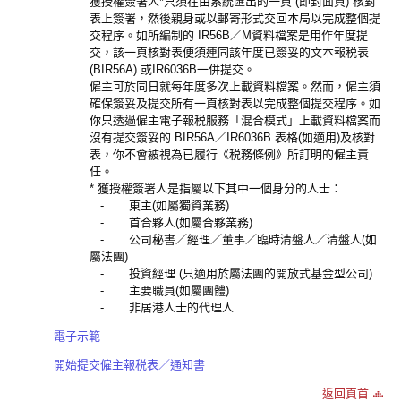
獲授權簽署人*只須在由系統匯出的一頁 (即封面頁) 核對
表上簽署，然後親身或以郵寄形式交回本局以完成整個提
交程序。如所編制的 IR56B／M資料檔案是用作年度提
交，該一頁核對表便須連同該年度已簽妥的文本報税表
(BIR56A) 或IR6036B一併提交。
僱主可於同日就每年度多次上載資料檔案。然而，僱主須
確保簽妥及提交所有一頁核對表以完成整個提交程序。如
你只透過僱主電子報税服務「混合模式」上載資料檔案而
沒有提交簽妥的 BIR56A／IR6036B 表格(如適用)及核對
表，你不會被視為已履行《税務條例》所訂明的僱主責
任。
* 獲授權簽署人是指屬以下其中一個身分的人士：
- 東主(如屬獨資業務)
- 首合夥人(如屬合夥業務)
- 公司秘書／經理／董事／臨時清盤人／清盤人(如
屬法團)
- 投資經理 (只適用於屬法團的開放式基金型公司)
- 主要職員(如屬團體)
- 非居港人士的代理人
電子示範
開始提交僱主報税表／通知書
返回頁首