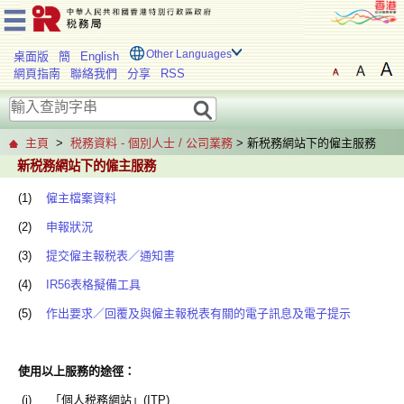
Other Languages
桌面版
簡
English
網頁指南
聯絡我們
分享
RSS
主頁
>
税務資料 - 個別人士 / 公司業務
> 新税務網站下的僱主服務
新税務網站下的僱主服務
(1)
僱主檔䅁資料
(2)
申報狀況
(3)
提交僱主報税表／通知書
(4)
IR56表格擬備工具
(5)
作出要求／回覆及與僱主報税表有關的電子訊息及電子提示
使用以上
服務
的
途徑
：
(i) 「個人税務網站」(ITP)