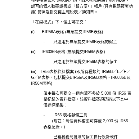
獲授權簽署人*須以他／她「個人税務網站」通行密碼、
認可的個人數碼證書或「智方便+」帳戶 (具有數碼簽署功
能) 簽署及提交僱主報税表／通知書。
「在線模式」下，僱主可提交：
(i) BIR56A表格 (無須提交IR56B表格)
- 只適用於無須提交IR56B表格的僱主
(ii) IR6036B表格 (無須提交IR56M表格)
- 只適用於無須提交IR56M表格的僱主
(iii) IR56表格資料檔案 (即所有種類的 IR56B／E／F／
G／M表格，包括提交BIR56A及IR56B表格、IR6036B及
IR56M表格)
僱主每次可提交一個內藏不多於 5,000 份 IR56 表
格紀錄的資料檔案，該資料檔案須透過以下其中一
個途徑編製：
- IR56 表格擬備工具
(附註：每個資料檔案可存載 2,000 份 IR56
表格紀錄。)
- 已獲税務局批准的僱主自行設計軟件