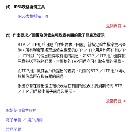
(4)
IR56表格擬備工具
IR56表格擬備工具
返回頁首
(5)
作出要求／回覆及與僱主報税表有關的電子訊息及提示
BTP
／
ITP
用戶可經「作出要求／回覆」就指定僱主檔案提出查
詢。所有獲權限處理該僱主檔案的
BTP ／
ITP
用戶均可在其
BTP
／
ITP
帳戶的信息匣存取有關的訊息。
如
BTP
／
ITP
用戶
選擇把
訊息抄送至税務代表，合資格的
TRP
用戶亦可
存取有關的訊息。
而
TRP
用戶就其客戶所提出的查詢，相關的
BTP
／
ITP
用戶
均可
於其
信息匣存取有關的訊息
。
系統亦會在發出僱主報税表及在有關報税表即將到期時向
BTP
／
ITP
用戶發出電子訊息及提示。
返回頁首
開始使用僱主服務
電子示範 ／ 用戶指南
常見問題