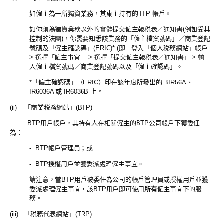
如僱主為一所獨資業務，其東主持有的 ITP 帳戶。
如你須為獨資業務以外的實體提交僱主報税表／通知書(例如受其
控制的法團)，你需要知悉該業務的「僱主檔案號碼」／商業登記
號碼及「僱主確認碼」(ERIC)* (即 : 登入「個人税務網站」帳戶
> 選擇「僱主事宜」 > 選擇「提交僱主報税表／通知書」 > 輸
入僱主檔案號碼／商業登記號碼以及「僱主確認碼」。
*「僱主確認碼」（ERIC）印在該年度所發出的 BIR56A、
IR6036A 或 IR6036B 上。
(ii) 「商業税務網站」(BTP)
BTP用戶帳戶，其持有人在相關僱主的BTP公司帳戶下獲委任
為：
- BTP帳戶管理員；或
- BTP授權用戶並獲委派處理僱主事宜。
請注意，當BTP用戶被委任為公司的帳戶管理員或授權用戶並獲
委派處理僱主事宜，該BTP用戶即可使用
所有
僱主事宜下的服
務。
(iii) 「税務代表網站」(TRP)