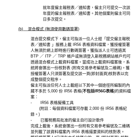
就年度僱主報税表／通知書，僱主只可提交一次該
年度的僱主報税表／通知書。其他個案則僱主可同
日多次提交。
(b) 混合模式 (無須使用數碼簽署)
混合提交模式下，僱主可指派一位人士經「提交僱主報税
表／通知書 」服務上載 IR56 表格資料檔案，獲授權簽署
人無須於網上即時進行數碼簽署。獲指派人士可透過其
BTP ／ ITP ／ TRP 帳戶或無須登入新税務網站帳戶均可
透過混合模式上載資料檔案。當成功上載資料檔案後，系
統將會匯出一份核對表 (附有交易參考編號及二維碼)。獲
授權簽署人只須簽署及提交該一頁(即封面頁)核對表以完
成整個提交程序。
僱主可指派任何人士上載經以下其中一個途徑所編製的內
藏不多於 5,000 份 IR56 表格(
不包括IR56G表格
)的資料檔
案：
- IR56 表格擬備工具
(附註：每個資料檔案可存載 2,000 份 IR56 表格紀
錄。)
- 已獲税務局批准的僱主自行設計軟件
完成上載後，系統會匯出一份附有交易參考編號及二維碼
並列載了該資料檔案內 IR56 表格撮要資料的核對表。