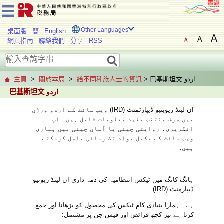
Other Languages
桌面版
簡
English
網頁指南
聯絡我們
分享
RSS
> 巴基斯坦文 اردو
給不同種族人士的資訊
>
關於本局
>
主頁
巴基斯坦文 اردو
ان لینڈ ریوینیو ڈیپارٹمنٹ (IRD) ویب سائٹ کے اردو ورژن
میں صرف منتخب مفید معلومات شامل ہیں۔ آپ
انگریزی، روایتی چینی یا آسان چینی میں ہماری
ویب سائٹ کے مکمل مواد تک رسائی حاصل کرسکتے
ہیں.
ہانگ کانگ میں ٹیکس انتظامیہ کی ذمہ داری ان لینڈ ریونیو
ڈیپارمنٹ (IRD)
ہے۔ ہمارا بنیادی کام ٹیکس کی محصول کو بڑھانا اور جمع
کرنا ہے نیز کچھ فرائض اور فیس جن پر مشتمل: