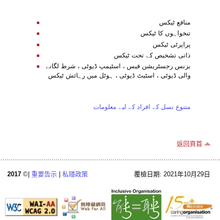
منافع ٹیکس
تنخواہوں کا ٹیکس
پراپرٹی ٹیکس
ذاتی تشخیص کے تحت ٹیکس
بزنس رجسٹریشن فیس ، اسٹیمپ ڈیوٹی ، شرط لگانے
والی ڈیوٹی ، اسٹیٹ ڈیوٹی ، ہوٹل میں رہائش ٹیکس
متنوع نسل کے افراد کے لیے معلومات
返回頁首
2017
©|
重要告示
|
私隱政策
覆檢日期: 2021年10月29日