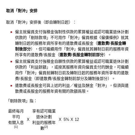
取消「對沖」安排
取消「對沖」安排後（即自轉制日起）：
僱主就僱員支付強積金強制性供款的累算權益或認可職業退休計劃
供款的「剔除款項」不可用作「對沖」僱員根據《僱傭條例》就其
轉制日起的服務年資所享有的遣散費或長服金（
遣散費/長服金轉
制後部分
），但可繼續用作「對沖」僱員就其轉制日前的服務年資
所享有的遣散費/長服金（
遣散費/長服金轉制前部分
）。
僱主就僱員支付強積金自願性供款的累算權益或認可職業退休計劃
供款的「利益餘額」，或按其服務年資向僱員支付的酬金，可繼續
用作「對沖」僱員就轉制日前及轉制日起的服務年資所享有的遣散
費/長服金（即遣散費/長服金轉制前部分及轉制後部分）。
遣散費或長服金可與上述的利益／權益及酬金「對沖」，但須與遣
散費或長服金的服務年資有關的款額爲限。
「剔除款項」指：
最終每月
享有認可職業
平均
退休計劃
X
X
5%
X
12
有關入息
利益的服務年
[1]
[2]
數