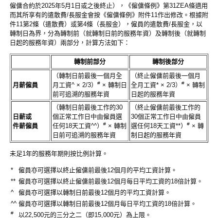
僱傭合約於2025年5月1日或之後終止），《僱傭條例》第31ZEA條適用
而其所享有的遣散費/長服金會按《僱傭條例》附件11作出修改。根據附
件11第2條（遣散費）或第4條（長服金），僱員的遣散費/長服金，以
轉制日為界，分為轉制前（就轉制日前的服務年資）及轉制後（就轉制
日起的服務年資）兩部分，計算方法如下：
轉制前部分
轉制後部分
（轉制日前最後一個月全
（終止僱傭前最後一個月
#
#
月薪僱員
月工資^ × 2/3）
× 轉制日
全月工資* × 2/3）
× 轉制
前可追溯的服務年資
日起的服務年資
（轉制日前最後工作的30
（終止僱傭前最後工作的
日薪或
個正常工作日中由僱員選
30個正常工作日中由僱員
#
#
件薪僱員
任何18天工資^^）
× 轉制
選任何18天工資**）
× 轉
日前可追溯的服務年資
制日起的服務年資
未足1年的服務年期則按比例計算。
*
僱員亦可選擇以終止僱傭前最後12個月的平均工資計算。
**
僱員亦可選擇以終止僱傭前最後12個月每日平均工資的18倍計算。
^
僱員亦可選擇以轉制日前最後12個月的平均工資計算。
^^
僱員亦可選擇以轉制日前最後12個月每日平均工資的18倍計算。
#
以22,500元的三分之二（即15,000元）為上限。