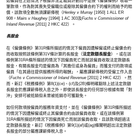
如僱員在上述情況下根據非法定裁員計劃而不是按《僱傭條例》收取一
筆款項，作為對其喪失受僱職位或廢除其僱傭合約下的權利而給予的賠
償，該款項全數無須課薪俸税（
Henley v Murray
[1950] 1 ALL ER
908，
Mairs v Haughey
[1994] 1 AC 303及
Fuchs v Commissioner of
Inland Revenue
[2011] 2 HKC 422）。
長服金
在《僱傭條例》第31R條所描述的情況下僱員因遭解僱或終止僱傭合約
而收取按照該條例第31V條計算的長服金（
法定款額長服金
），或在該
條例第31RA條所描述的情況下因僱員死亡而就該僱員收取法定款額長
服金，有關長服金均是僱員為「其擔任或身為僱員」而獲支付的款項或
僱員「在其過往提供服務所得的報酬」，屬應課薪俸税的受僱工作入息
（
Fuchs v Commissioner of Inland Revenue
[2011] 2 HKC 422）。然
而，新訂《税務條例》第8(1)(ce)、(cf)及(2B)條明確豁除上述法定款額
長服金於應課薪俸税入息之外，即使該長服金的任何部分根據有關「對
沖」安排可被抵銷但未曾被抵銷亦可獲豁免。
如任何款項按僱員的服務年資支付，並在《僱傭條例》第31R條所描述
的情況下因遭解僱或終止其僱傭合約由該僱員收取，或在該條例第
31RA條所描述的情況下因僱員死亡而就該僱員收取，且該款項超過法
定款額長服金，新訂《税務條例》第9(1)(af)或(ag)條闡明超出法定款額
長服金的部分屬應課薪俸税入息。