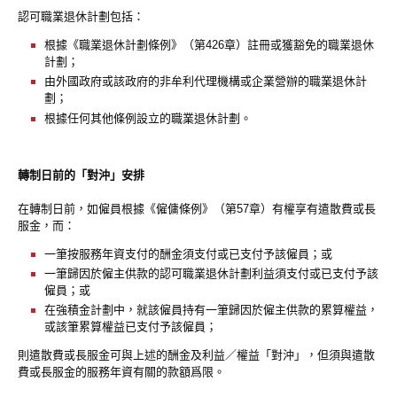
認可職業退休計劃包括：
根據《職業退休計劃條例》（第426章）註冊或獲豁免的職業退休
計劃；
由外國政府或該政府的非牟利代理機構或企業營辦的職業退休計
劃；
根據任何其他條例設立的職業退休計劃。
轉制日前的「對沖」安排
在轉制日前，如僱員根據《僱傭條例》（第57章）有權享有遣散費或長
服金，而：
一筆按服務年資支付的酬金須支付或已支付予該僱員；或
一筆歸因於僱主供款的認可職業退休計劃利益須支付或已支付予該
僱員；或
在強積金計劃中，就該僱員持有一筆歸因於僱主供款的累算權益，
或該筆累算權益已支付予該僱員；
則遣散費或長服金可與上述的酬金及利益／權益「對沖」，但須與遣散
費或長服金的服務年資有關的款額爲限。