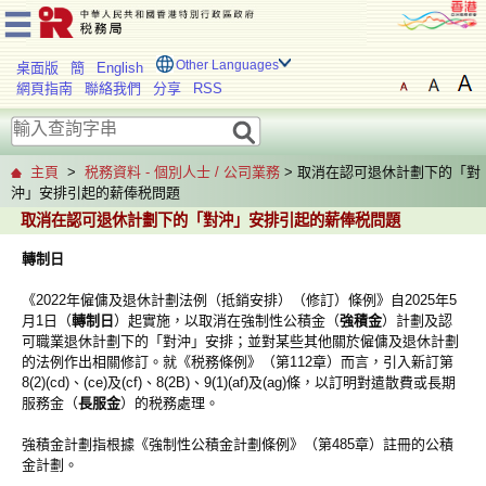
Other Languages
桌面版
簡
English
網頁指南
聯絡我們
分享
RSS
主頁
>
税務資料 - 個別人士 / 公司業務
> 取消在認可退休計劃下的「對
沖」安排引起的薪俸税問題
取消在認可退休計劃下的「對沖」安排引起的薪俸税問題
轉制日
《2022年僱傭及退休計劃法例（抵銷安排）（修訂）條例》自2025年5
月1日（
轉制日
）起實施，以取消在強制性公積金（
強積金
）計劃及認
可職業退休計劃下的「對沖」安排；並對某些其他關於僱傭及退休計劃
的法例作出相關修訂。就《税務條例》（第112章）而言，引入新訂第
8(2)(cd)、(ce)及(cf)、8(2B)、9(1)(af)及(ag)條，以訂明對遣散費或長期
服務金（
長服金
）的税務處理。
強積金計劃指根據《強制性公積金計劃條例》（第485章）註冊的公積
金計劃。