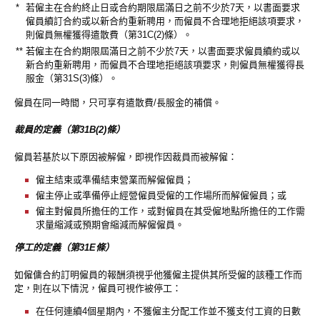
*
若僱主在合約終止日或合約期限屆滿日之前不少於7天，以書面要求
僱員續訂合約或以新合約重新聘用，而僱員不合理地拒絕該項要求，
則僱員無權獲得遣散費（第31C(2)條）。
**
若僱主在合約期限屆滿日之前不少於7天，以書面要求僱員續約或以
新合約重新聘用，而僱員不合理地拒絕該項要求，則僱員無權獲得長
服金（第31S(3)條）。
僱員在同一時間，只可享有遣散費/長服金的補償。
裁員的定義（第31B(2)條）
僱員若基於以下原因被解僱，即視作因裁員而被解僱：
僱主結束或準備結束營業而解僱僱員；
僱主停止或準備停止經營僱員受僱的工作場所而解僱僱員；或
僱主對僱員所擔任的工作，或對僱員在其受僱地點所擔任的工作需
求量縮減或預期會縮減而解僱僱員。
停工的定義（第31E條）
如僱傭合約訂明僱員的報酬須視乎他獲僱主提供其所受僱的該種工作而
定，則在以下情況，僱員可視作被停工：
在任何連續4個星期內，不獲僱主分配工作並不獲支付工資的日數