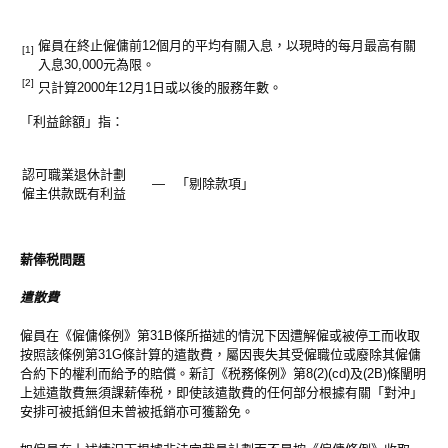
僱員在終止僱傭前12個月的平均有關入息，以現時的每月最高有關
[1]
入息30,000元為限。
[2]
只計算2000年12月1日或以後的服務年數。
「利益餘額」指：
認可職業退休計劃
―
「剔除款項」
僱主供款既有利益
薪俸税問題
遣散費
僱員在《僱傭條例》第31B條所描述的情況下因遭解僱或被停工而收取
按照該條例第31G條計算的遣散費，屬因喪失其受僱職位或廢除其僱傭
合約下的權利而給予的賠償。新訂《税務條例》第8(2)(cd)及(2B)條闡明
上述遣散費無須課薪俸税，即使該遣散費的任何部分根據有關「對沖」
安排可被抵銷但未曾被抵銷亦可獲豁免。