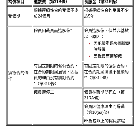
補償項目
遣散費（第31B條）
長服金（第31R條）
根據連續性合約受僱不少
根據連續性合約受僱不少
受僱期
於24個月
於5年
僱員因裁員而遭解僱*
僱員遭解僱，但並非基於
以下原因：
因犯嚴重過失而遭即
時解僱
因裁員而遭解僱
有固定期限的僱傭合約，
有固定期限的僱傭合約，
在合約期限屆滿後，因裁
在合約期屆滿後不獲續約
須符合的條
員的理由沒有續訂合約
**（第31T條）
件
*（第31D條）
僱員遭停工
僱員在職期間死亡（第
31RA條）
僱員因健康理由而辭職
（第10(aa)條）
65歲或以上的僱員辭職