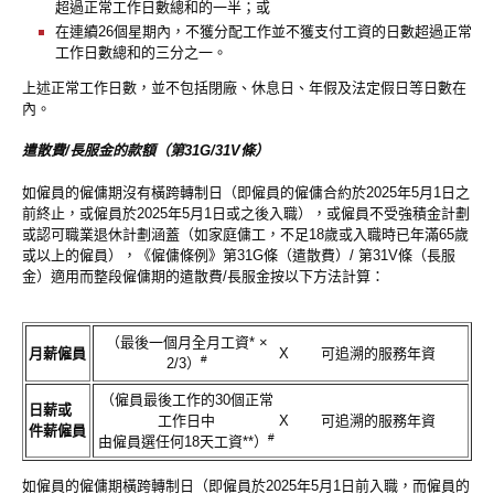
超過正常工作日數總和的一半；或
在連續26個星期內，不獲分配工作並不獲支付工資的日數超過正常
工作日數總和的三分之一。
上述正常工作日數，並不包括閉廠、休息日、年假及法定假日等日數在
內。
遣散費/長服金的款額（第31G/31V條）
如僱員的僱傭期沒有橫跨轉制日（即僱員的僱傭合約於2025年5月1日之
前終止，或僱員於2025年5月1日或之後入職），或僱員不受強積金計劃
或認可職業退休計劃涵蓋（如家庭傭工，不足18歲或入職時已年滿65歲
或以上的僱員），《僱傭條例》第31G條（遣散費）/ 第31V條（長服
金）適用而整段僱傭期的遣散費/長服金按以下方法計算：
（最後一個月全月工資* ×
月薪僱員
X
可追溯的服務年資
#
2/3）
（僱員最後工作的30個正常
日薪或
工作日中
X
可追溯的服務年資
件薪僱員
#
由僱員選任何18天工資**）
如僱員的僱傭期橫跨轉制日（即僱員於2025年5月1日前入職，而僱員的