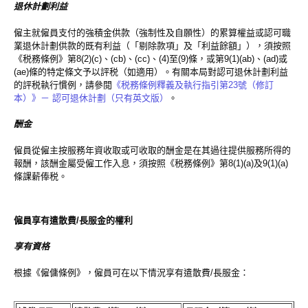
退休計劃利益
僱主就僱員支付的強積金供款（強制性及自願性）的累算權益或認可職
業退休計劃供款的既有利益（「剔除款項」及「利益餘額」），須按照
《税務條例》第8(2)(c)、(cb)、(cc)、(4)至(9)條，或第9(1)(ab)、(ad)或
(ae)條的特定條文予以評税（如適用）。有關本局對認可退休計劃利益
的評税執行慣例，請參閲
《税務條例釋義及執行指引第23號（修訂
本）》－ 認可退休計劃（只有英文版）
。
酬金
僱員從僱主按服務年資收取或可收取的酬金是在其過往提供服務所得的
報酬，該酬金屬受僱工作入息，須按照《税務條例》第8(1)(a)及9(1)(a)
條課薪俸税。
僱員享有遣散費/長服金的權利
享有資格
根據《僱傭條例》，僱員可在以下情況享有遣散費/長服金：