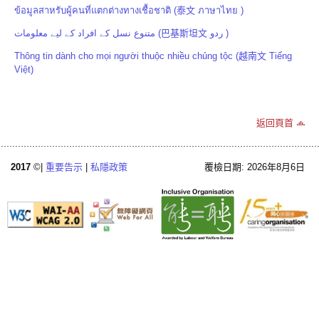
ข้อมูลสาหรับผู้คนที่แตกต่างทางเชื้อชาติ (泰文 ภาษาไทย )
متنوع نسل کے افراد کے لیے معلومات (巴基斯坦文 ردو )
Thông tin dành cho mọi người thuộc nhiều chủng tộc (越南文 Tiếng
Việt)
返回頁首
2017
©|
重要告示
|
私隱政策
覆檢日期: 2026年8月6日