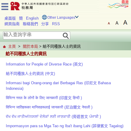
Other Languages
桌面版
簡
English
網頁指南
聯絡我們
分享
RSS
主頁
>
關於本局
> 給不同種族人士的資訊
給不同種族人士的資訊
Information for People of Diverse Race (英文)
給不同種族人士的資訊 (中文)
Informasi bagi Orang-orang dari Berbagai Ras (印尼文 Bahasa
Indonesia)
विभिन्न नस्ल के लोगों के लिए जानकारी (印度文 हिन्दी )
विभिन्न जातिहरूका मानिसहरूलाई जानकारी (尼泊爾文 नेपाली )
ਵੱਖ ਵੱਖ ਜਾਤੀਆਂ/ਨਸਲਾਂ ਦੇਲੋਕਾਂ ਲਈ ਜਾਣਕਾਰੀ (旁遮普文 ਪੰਜਾਬੀ )
Impormasyon para sa Mga Tao ng Iba't ibang Lahi (菲律賓文 Tagalog)