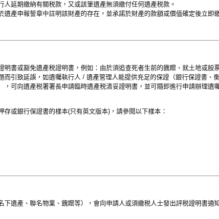
行人延期繳納有關税款，又或該筆遺產無須繳付任何遺產税款。
於遺產申報誓章中註明該財產的存在，並承諾於財產的款額或價值確定後立即
證明書或豁免遺產税證明書，例如：由於須追查死者生前的餽贈、就土地或股
題而引致延誤，如遺囑執行人 / 遺產管理人能提供充足的保證（銀行保證書、
），可向遺產税署署長申請臨時遺產税清妥證明書，並可隨即進行申請辦理遺
押存或銀行保證書的樣本(只有英文版本)，請參閱以下樣本：
名下遺產、聯名物業、餽贈等），會向申請人或須繳税人士發出評税證明書通