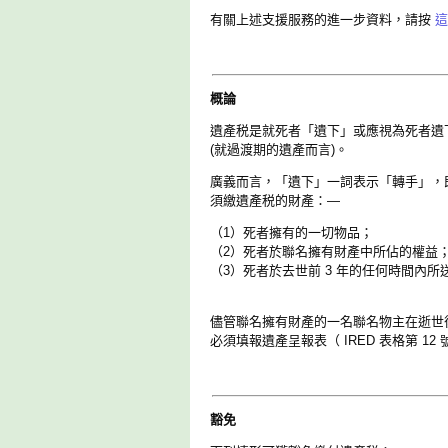
有關上述支援服務的進一步資料，請按
這
概論
遺產税是就死者「遺下」或應視為死者遺下
(就過渡期的遺產而言)。
廣義而言，「遺下」一詞表示「轉手」，
須繳遺產税的財產：—
（1）死者擁有的一切物品；
（2）死者於聯名擁有財產中所佔的權益
（3）死者於去世前 3 年的任何時間內
儘管聯名擁有財產的一名聯名物主在逝世
必須填報遺產呈報表（ IRED 表格第 
豁免