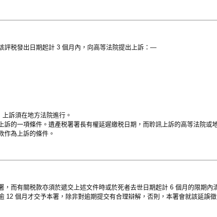
評税發出日期起計 3 個月內，向高等法院提出上訴：—
。
0 ，上訴須在地方法院進行。
上訴的一項條件。遺產税署署長有權延遲繳税日期，而聆訊上訴的高等法院或
款作為上訴的條件。
署，而有關税款亦須於遞交上述文件時或於死者去世日期起計 6 個月的限期內
 12 個月才交予本署，除非對逾期提交有合理辯解，否則，本署會就該延誤