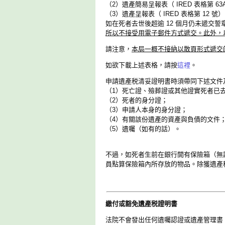
（2）遺產簡易呈報表（ IRED 表格第 63A
（3）遺產呈報表（ IRED 表格第 12 號
如在死者去世後超逾 12 個月仍未遞交誓
所以不接受用電子郵件方式遞交。此外，
請注意，
本局一概不接納以散頁形式遞交
如欲下載上述表格，請按
這裡
。
申請遺產税清妥證明書時須帶同下述文件
（1）死亡證、殮葬證或其他證實死者已
（2）死者的身分證；
（3）申請人本身的身分證；
（4）有關該份遺產的資產與負債的文件
（5）遺囑（如有的話）。
不過，如死者生前在銀行開有保險箱（無
員點算保險箱內所存放的物品。除獲遺產
繳付或豁免遺產税證明書
法院不會發出任何遺囑認證或遺產管理書