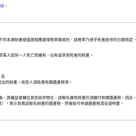
裡
。
的本港財產總值按相應遞增税率徵收的，該税率乃視乎死者逝世的日期而定，或 
即某人因另一人死亡而擁有、佔有或享用死者的財產。
；及
所送出的財產。收受人須負責有關遺產税項。
後，其權益會轉往其他尚存物主，該聯名擁有財產仍須繳付有關遺產税。因此
12 號），表示負責該聯名財產的遺產税，然後始可申請遺產税清妥證明書。