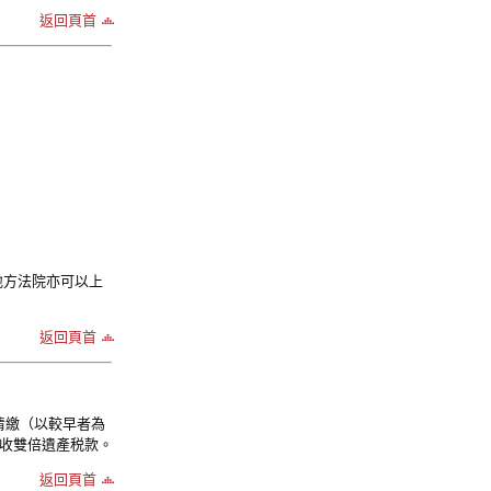
返回頁首
地方法院亦可以上
返回頁首
清繳（以較早者為
徵收雙倍遺產税款。
返回頁首