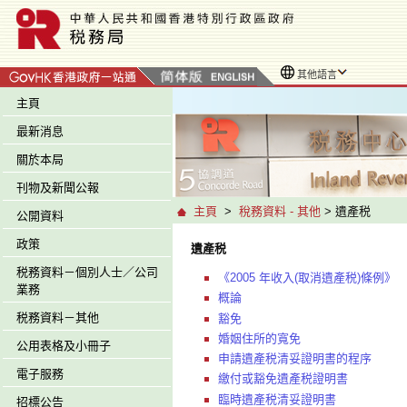
其他語言
主頁
最新消息
關於本局
刊物及新聞公報
主頁
>
稅務資料 - 其他
> 遺產税
公開資料
政策
遺產税
税務資料－個別人士／公司
《2005 年收入(取消遺產税)條例》
業務
概論
税務資料－其他
豁免
婚姻住所的寬免
公用表格及小冊子
申請遺產税清妥證明書的程序
電子服務
繳付或豁免遺產税證明書
臨時遺產税清妥證明書
招標公告