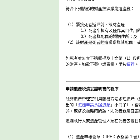
符合下列情形的財產無須繳納遺產税：—
（1）緊接死者逝世前，該財產是─
（a）死者所擁有及僅作其自住用的
（b）死者與配偶的婚姻住所；及
（2）該財產是死者經遺囑贈與其配偶，
如死者並無立下遺囑提及上文第（1）段
的財產。如欲下載申請表格，請按
這裡
。
申請遺產税清妥證明書的程序
除非遺產管理官引用簡易方法處理遺產（通
出的「
怎樣申請承辦遺產
」小冊子），否
菲，或涉及複雜的問題，則死者親屬宜盡
遺囑執行人或遺產管理人須在死者去世日
（1）遺產申報誓章（ IRED 表格第 1 號）