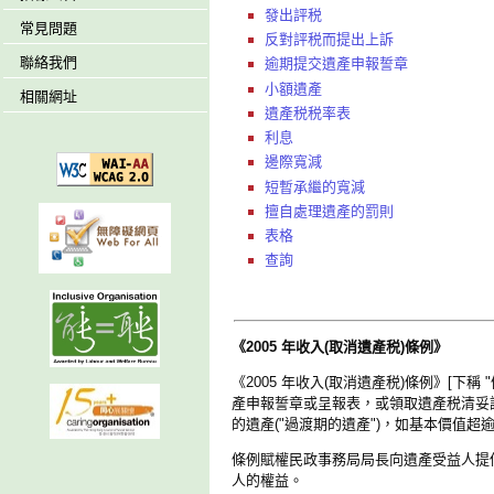
發出評税
常見問題
反對評税而提出上訴
聯絡我們
逾期提交遺產申報誓章
小額遺產
相關網址
遺產税税率表
利息
邊際寬減
短暫承繼的寬減
擅自處理遺產的罰則
表格
查詢
《2005 年收入(取消遺產税)條例》
《2005 年收入(取消遺產税)條例》[下稱
產申報誓章或呈報表，或領取遺產税清妥證明書以
的遺產("過渡期的遺產")，如基本價值超逾 $
條例賦權民政事務局局長向遺產受益人提供一
人的權益。