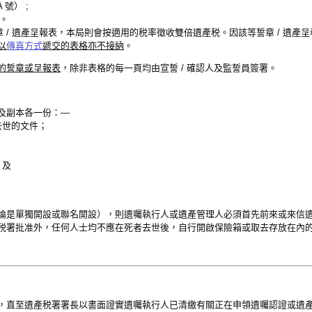
 號） ;
）。
章 / 遺產呈報表，本局則會按適用的税率徵收雙倍遺產税。因該等誓章 / 遺產
以
傳真方式
遞交的表格亦不接納
。
的誓章或呈報表
，除非表格的每一頁均由宣誓 / 確認人及監誓員簽署。
及副本各一份：—
去世的文件；
；及
論是單獨開設或聯名開設），則遺囑執行人或遺產管理人必須首先前來或來信
税署批准外，任何人士均不應在死者去世後，自行開啟保險箱或取去存放在內
，直至遺產税署署長以書面證實遺囑執行人已清繳有關正在申領遺囑認證或遺