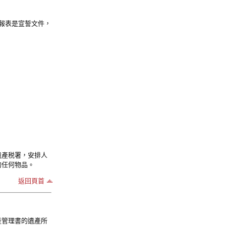
呈報表是宣誓文件，
遺產税署，安排人
的任何物品。
返回頁首
產管理書的遺產所