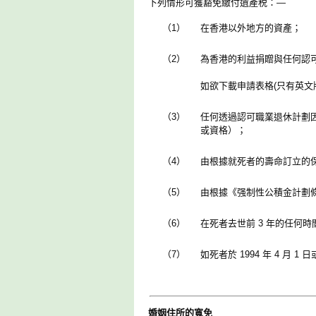
下列情形可獲豁免繳付遺產税：—
（1）
在香港以外地方的資產；
（2）
為香港的利益捐贈與任何認
如欲下載申請表格(只有英文
（3）
任何透過認可職業退休計劃
或資格）；
（4）
由根據就死者的壽命訂立的
（5）
由根據《强制性公積金計劃
（6）
在死者去世前 3 年的任何
（7）
如死者於 1994 年 4 月
婚姻住所的寬免