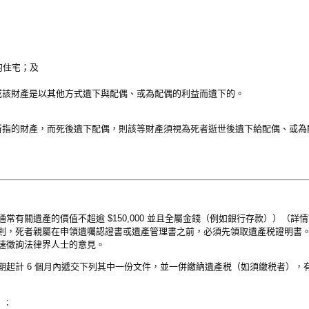
住宅；及
或該財產是以其他方式遺下與配偶、或為配偶的利益而遺下的。
所指的財產，而死後遺下配偶，則該等財產須視為死者逝世後遺下給配偶、或為
常有關遺產的價值不超逾 $150,000 並且全屬金錢（例如銀行存款））（詳
則，死者親屬在申領遺囑認證書或遺產管理書之前，必須先領取遺產税證明書
速徵詢法律界人士的意見。
期起計 6 個月內遞交下列其中一份文件，並一併繳納遺產税（如須繳税者），
 ;