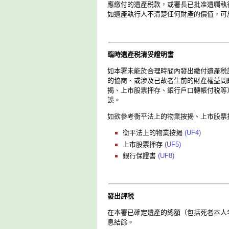
應繳付的遺產税款，或署長已批准遺囑執
如遺產執行人不清楚任何財產的價值，可
臨時遺產税清妥證明書
如本署未能於合理時間內發出繳付遺產税
的協商、或涉及已故者生前的財產權益問
揭、上市股票押存、銀行戶口轉帳付税等
誤。
如欲參考衡平法上的物業按揭、上市股票
衡平法上的物業按揭
(UF4)
上市股票押存
(UF5)
銀行保證書
(UF8)
發出評税
在本署已確定遺產的總額（包括死者本人
息結餘。