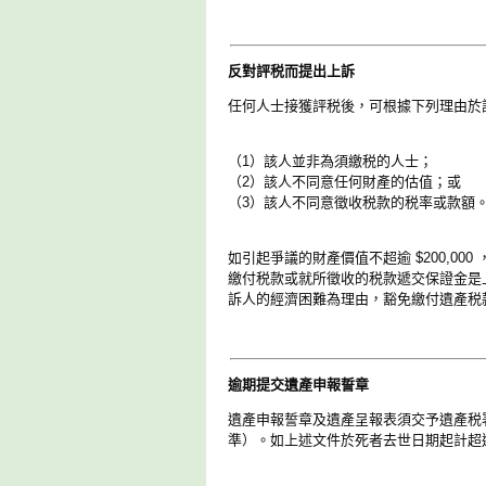
反對評税而提出上訴
任何人士接獲評税後，可根據下列理由於該
（1）該人並非為須繳税的人士；
（2）該人不同意任何財產的估值；或
（3）該人不同意徵收税款的税率或款額
如引起爭議的財產價值不超逾 $200,00
繳付税款或就所徵收的税款遞交保證金是
訴人的經濟困難為理由，豁免繳付遺產税
逾期提交遺產申報誓章
遺產申報誓章及遺產呈報表須交予遺產税
準）。如上述文件於死者去世日期起計超逾