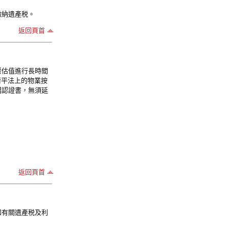
繳納遺產税。
返回頁首
票估值進行長時間
衡平法上的物業按
囑認證書，無須延
返回頁首
知有關遺產税及利