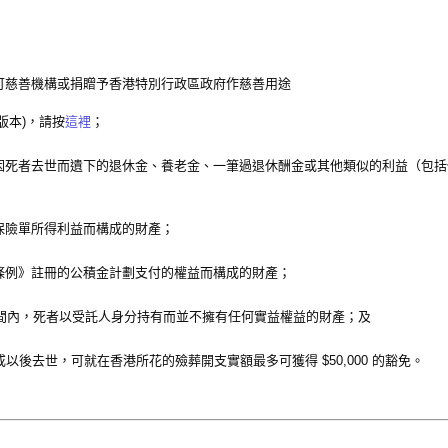
可慈善機構或捐贈予香港特別行政區政府作慈善用途
版本)，請按
這裡
；
因死者去世而遺下的退休金、養老金、一筆過退休酬金或其他類似的利益（包括
保險單所得利益而構成的財產；
條例》註冊的公積金計劃支付的權益而構成的財產；
時間內，死者以受託人身分持有而並不擁有任何實益權益的財產；及
 1 日或以後去世，可就在香港所花的殮葬開支實額最多可獲得 $50,000 的豁免。