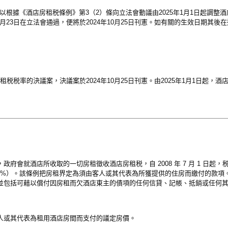
告以根據《酒店房租税條例》第3（2）條向立法會動議由2025年1月1日起調整
0月23日在立法會通過，便將於2024年10月25日刊憲。如有關的生效日期其後
房租税税率的決議案，決議案於2024年10月25日刊憲。由2025年1月1日起，
府會就酒店所收取的一切房租徵收酒店房租税，自 2008 年 7 月 1 日起，税
，税率為 3 %）。該條例把房租界定為須由客人或其代表為所獲提供的住房而繳付的款
並包括可藉以償付因房租而欠酒店東主的債項的任何信貸、記帳、抵銷或任何
人或其代表為租用酒店房間而支付的議定房價。