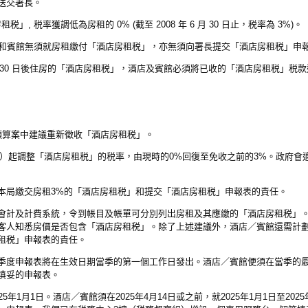
送交署長。
租税」, 税率獲調低為房租的 0% (截至 2008 年 6 月 30 日止，税率為 3%)。
酒店和賓館無須就房租繳付「酒店房租税」，亦無須向署長提交「酒店房租税」申
6 月 30 日後住房的「酒店房租税」，酒店及賓館必須將已收的「酒店房租税」税
政預算案中建議重新徵收「酒店房租税」。
期」）起調整「酒店房租税」的税率，由現時的0%回復至免收之前的3%。政府會
本局繳交房租3%的「酒店房租税」和提交「酒店房租税」申報表的責任。
會計及計費系統，令到帳目及帳單可分別列出房租及其應繳的「酒店房租税」
客人知悉房價是否包含「酒店房租税」。除了上述建議外，酒店／賓館還需計
租税」申報表的責任。
季度申報表將在生效日期當季的第一個工作日發出。酒店／賓館便須在當季的最
填妥的申報表。
年1月1日。酒店／賓館須在2025年4月14日或之前，就2025年1月1日至2025