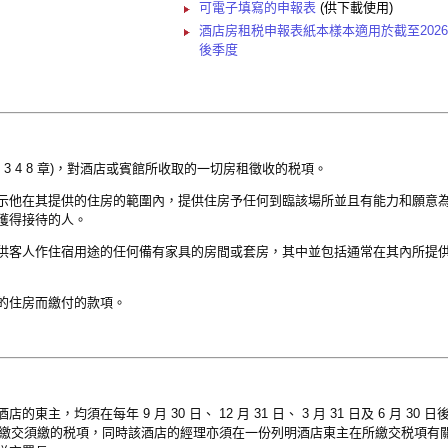
可電子填寫的申報表
(供下載使用)
酒店房租税申報表紙本樣本適用於截至2026
後季度
3 4 8 章)，對酒店或賓館所收取的一切房租徵收的税項。
示他在其提供的住房的範圍內，提供住房予任何到臨該場所並且有能力和願意
獲得接待的人。
供客人作住宿用途的任何備有家具的房間或套房，其中並包括通常在其內所提
的住房而繳付的款項。
均須在每年 9 月 30 日、 12 月 31 日、 3 月 31 日及 6 月 30 日
署長繳交須繳的税項，同時該酒店的經理亦須在一份列明酒店東主在所繳交税項有