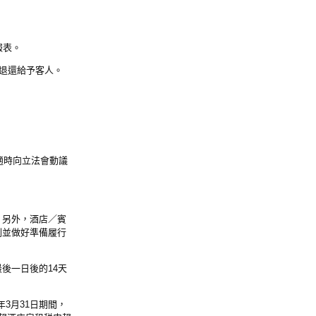
報表。
款退還給予客人。
適時向立法會動議
。另外，酒店／賓
劃並做好準備履行
後一日後的14天
年3月31日期間，