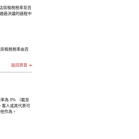
酒店房租税税率至百
在通過決議的過程中
酒店房租税税率由百
返回頁首
率為 0% （截至
項。客人或其代表可
其他作為。