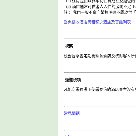
(2) 住房是由以非牟利性質成立及經營
(3) 酒店通常可供客人入住的房間不足 10
註： 我們一般不會向某類明顯不屬於供
豁免徵收酒店房租税之酒店及賓館列表
視察
税務督察會定期視察各酒店及核對客人所
退還税項
凡能向署長證明使署長信納酒店東主沒有
常見問題