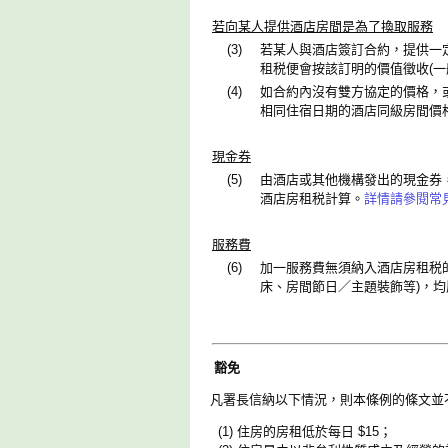
若向某人提供酒店房間是為了換取服務
(3)
若某人與酒店簽訂合約，提供一
租税便會按該訂明的價值徵收(一
(4)
如合約內沒有雙方協定的價格，
相同住宿日期的酒店同級房間價
現金券
(5)
由酒店或其他機構發出的現金券
酒店房租税計算。
詳情請參閱常
服務費
(6)
加一服務費無須納入酒店房租税
床、房間節日／主題裝飾等)，
豁免
凡署長信納以下情況，則本條例的條文並
(1) 住房的房租低於每日 $15；