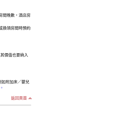
房間晚數，酒店房
或換領房間時預約
，其價值也要納入
例如附加床／嬰兒
。
返回頁首