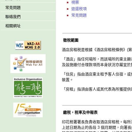
視察
常見問題
退還税項
常見問題
聯絡我們
相關網址
徵税範圍
酒店房租税是根據《酒店房租税條例》(第 
「酒店」指任何場所，而該場所的東主顯
及設施繳付合理款項而本身狀況亦屬宜於
「住房」指由酒店東主租予客人住宿，或
裝置。
「房租」指須由客人或其代表為所獲提供
繳税，税率及
申
報表
印花税署署長負責收取酒店房租税。每所酒店的東主，
上述日期為止的各段 3 個月期間，向