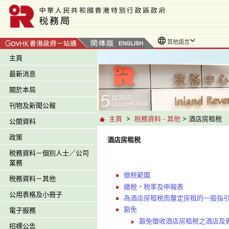
其他語言
主頁
最新消息
關於本局
刊物及新聞公報
主頁
>
稅務資料 - 其他
> 酒店房租税
公開資料
政策
酒店房租税
税務資料－個別人士／公司
業務
徵税範圍
税務資料－其他
繳税，税率及申報表
公用表格及小冊子
為酒店房租税而釐定房租的一般指
豁免
電子服務
豁免徵收酒店房租税之酒店及
招標公告