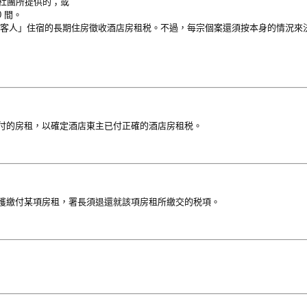
的社團所提供的；或
 間。
「客人」住宿的長期住房徵收酒店房租税。不過，每宗個案還須按本身的情況來
付的房租，以確定酒店東主已付正確的酒店房租税。
獲繳付某項房租，署長須退還就該項房租所繳交的税項。