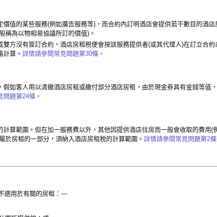
定價值的某些服務(例如廣告服務等)，而合約內訂明酒店會提供若干數目的酒店
般稱為以物相易協議所訂的價值)。
或雙方沒有簽訂合約，酒店房租税便會按該服務提供者(或其代理人)在訂立合約
格計算。
詳情請參閱常見問題第30條。
，假如客人用以清繳酒店房租或繳付部分酒店房租，由於現金券具有金錢等值
見問題第24條。
的計算範圍。但在加一服務費以外，其他因提供酒店住房而一般會收取的費用(
均屬於房租的一部分，須納入酒店房租税的計算範圍。
詳情請參閱常見問題第2條
不適用於有關的房租：—