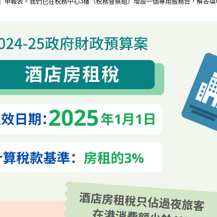
」申報表。我們已在税務中心3樓（税務督察組）增設一個專用服務台，解答填