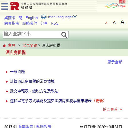
Other Languages
桌面版
簡
English
網頁指南
聯絡我們
分享
RSS
主頁
>
常見問題
> 酒店房租税
酒店房租税
顯示全部
一般問題
計算酒店房租税的常見情境
遞交申報表、繳税方法及執法
選擇以電子方式填寫及提交酒店房租税季度申報表
（更新）
返回頁首
2017
©|
重要告示
|
私隱政策
修訂日期: 2026年3月31日