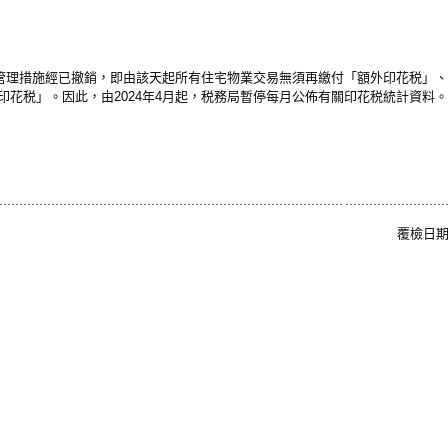
需求管理措施經已撤銷，即由該天起所有住宅物業交易無須再繳付「額外印花税」
印花税」。因此，由2024年4月起，税務局暫停每月公佈有關印花税統計資料
覆檢日期: 