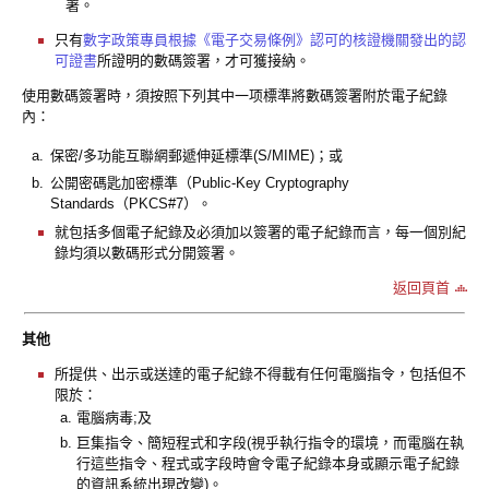
署。
只有
數字政策專員根據《電子交易條例》認可的核證機關發出的認
可證書
所證明的數碼簽署，才可獲接納。
使用數碼簽署時，須按照下列其中一项標準將數碼簽署附於電子紀錄
內：
a.
保密/多功能互聯網郵遞伸延標準(S/MIME)；或
b.
公開密碼匙加密標準（Public-Key Cryptography
Standards（PKCS#7）。
就包括多個電子紀錄及必須加以簽署的電子紀錄而言，每一個別紀
錄均須以數碼形式分開簽署。
返回頁首
其他
所提供、出示或送達的電子紀錄不得載有任何電腦指令，包括但不
限於：
a.
電腦病毒;及
b.
巨集指令、簡短程式和字段(視乎執行指令的環境，而電腦在執
行這些指令、程式或字段時會令電子紀錄本身或顯示電子紀錄
的資訊系統出現改變)。