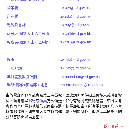
物業税
taxpty@ird.gov.hk
印花税
taxsdo@ird.gov.hk
繳税及會計
taxpay@ird.gov.hk
報税表-個別人士(A至F組)
taxctr1@ird.gov.hk
報税表-個別人士(G至N組)
taxctr2@ird.gov.hk
投訴
taxinfo@ird.gov.hk
一般查詢
taxinfo@ird.gov.hk
年度開放數據計劃
taxopendata@ird.gov.hk
舉報懷疑詐騙電郵 / 訊息
reporttaxscam@ird.gov.hk
由於電郵內容可能會被第三者截取，因此詢問函件如載有私人或機密資
料，請考慮以
郵寄
或
傳真
方式傳送。如你有認可的數碼證書，亦可以考
慮利用本局電郵地址的公開密碼匙，把電郵加密。所有電郵詢問均不會
以電郵作答，如查詢人要求以電郵回覆，則屬例外，但必須具備認可的
公開密碼匙以供加密。
返回頁首