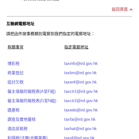
返回頁首
互聯網電郵地址
請把函件按事務類別電郵到我們指定的電郵地址：
有關事宜
指定電郵地址
博彩税
taxinfo@ird.gov.hk
商業登記
taxbro@ird.gov.hk
追討欠税
taxenf@ird.gov.hk
僱主填報的報税表(A至F組)
taxctr1@ird.gov.hk
僱主填報的報税表(G至N組)
taxctr2@ird.gov.hk
遺產税
taxedo@ird.gov.hk
調查及實地審核
taxfai@ird.gov.hk
酒店房租税
taxhat@ird.gov.hk
利得税(法團/合夥業務)
taxpf@ird.gov.hk