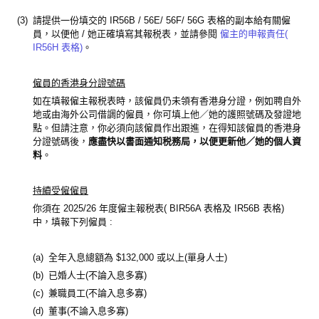
(3)
請提供一份填交的 IR56B / 56E/ 56F/ 56G 表格的副本給有關僱
員，以便他 / 她正確填寫其報税表，並請參閱
僱主的申報責任(
IR56H 表格)
。
僱員的香港身分證號碼
如在填報僱主報税表時，該僱員仍未領有香港身分證，例如聘自外
地或由海外公司借調的僱員，你可填上他／她的護照號碼及發證地
點。但請注意，你必須向該僱員作出跟進，在得知該僱員的香港身
分證號碼後，
應盡快以書面通知税務局，以便更新他／她的個人資
料
。
持續受僱僱員
你須在 2025/26 年度僱主報税表( BIR56A 表格及 IR56B 表格)
中，填報下列僱員 :
(a)
全年入息總額為 $132,000 或以上(單身人士)
(b)
已婚人士(不論入息多寡)
(c)
兼職員工(不論入息多寡)
(d)
董事(不論入息多寡)