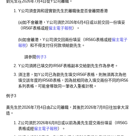
劉先生在2026年7月4日從Y公司離職。
Y公司須查詢和證實劉先生於離職後是否會離開香港
(a)如不會離港，Y公司須於2026年6月4日或以前交回一份填妥
（IR56F表格或經
僱主電子報税
）。
(b)如會離港，Y公司須交回兩份填妥（IR56G表格或經
僱主電子
報税
）和不得支付任何款項給劉先生。
請參閱
例子3
Y公司須將已填交的IR56F表格副本交給劉先生作為參考。
須注意，如Y公司已為劉先生填交IR56F表格，則無須再次為他
填交該年度的IR56B表格，因為就相同收入填交兩份不同的IR56
系列表格，可能會導致同一筆收入重複計税。
例子3
黃先生於2026年7月4日由Z公司離職，其後於2026年7月8日往加拿大深
造。
Z公司須於2026年6月8日或以前為黃先生提交兩份填妥（IR56G
表格或經
僱主電子報税
）。