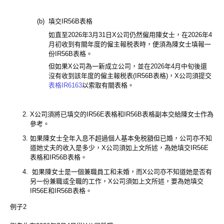
(b)
填交IR56B表格
如直至2026年3月31日X公司仍然僱用陳女士，在2026年4
月初收到有關年度的僱主報税表時，便須為陳女士填報一
份IR56B表格。
但如果X公司為一新成立公司，並在2026年4月中旬後還
沒有收到該年度的僱主報税表(IR56B表格)，X公司須提交
表格IR6163
以索取有關表格。
X公司須將已填交的IR56E表格和IR56B表格副本交給陳女士作為
參考。
如果陳女士全年入息不超過個人基本免税額但已婚，公司亦不知
道她丈夫的收入是多少，X公司須如上文所述，為她填交IR56E
表格和IR56B表格。
如果陳女士是一個兼職員工和未婚，而X公司亦不知道她是否有
另一份兼職或全職的工作，X公司須如上文所述，要為她填交
IR56E和IR56B表格。
例子2