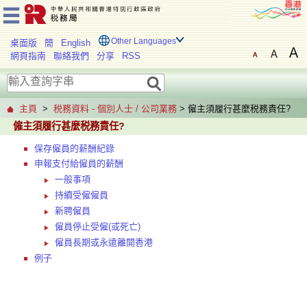
Other Languages
桌面版
簡
English
網頁指南
聯絡我們
分享
RSS
主頁
>
税務資料 - 個別人士 / 公司業務
> 僱主須履行甚麼税務責任?
僱主須履行甚麼税務責任?
保存僱員的薪酬紀錄
申報支付給僱員的薪酬
一般事項
持續受僱僱員
新聘僱員
僱員停止受僱(或死亡)
僱員長期或永遠離開香港
例子