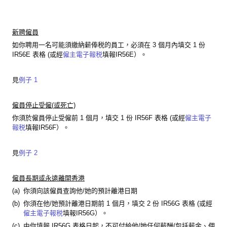
新聘僱員
如你聘用一名可能須繳納薪俸税的員工，必須在 3 個月內填交 1 份
IR56E 表格 (或經
僱主電子報税
填報IR56E）。
見
例子 1
僱員停止受僱(或死亡)
你須於僱員停止受僱前 1 個月，填交 1 份 IR56F 表格 (或經
僱主電子
報税
填報IR56F）。
見
例子 2
僱員長期或永遠離開香港
(a)
你須向該僱員查詢他/她的預計離港日期
(b)
你須在他/她預計離港日期前 1 個月，填交 2 份 IR56G 表格 (或經
僱主電子報税
填報IR56G）。
(c)
由你填報 IR56G 表格日起，不可付給他/她任何薪酬(包括薪金、佣