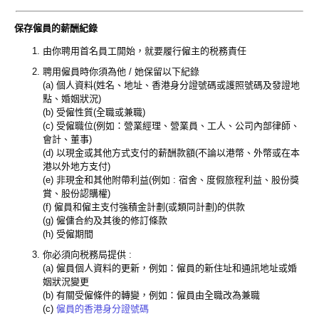
保存僱員的薪酬紀錄
由你聘用首名員工開始，就要履行僱主的税務責任
聘用僱員時你須為他 / 她保留以下紀錄
(a) 個人資料(姓名、地址、香港身分證號碼或護照號碼及發證地
點、婚姻狀況)
(b) 受僱性質(全職或兼職)
(c) 受僱職位(例如：營業經理、營業員、工人、公司內部律師、
會計、董事)
(d) 以現金或其他方式支付的薪酬款額(不論以港幣、外幣或在本
港以外地方支付)
(e) 非現金和其他附帶利益(例如 : 宿舍、度假旅程利益、股份獎
賞、股份認購權)
(f) 僱員和僱主支付強積金計劃(或類同計劃)的供款
(g) 僱傭合約及其後的修訂條款
(h) 受僱期間
你必須向税務局提供 :
(a) 僱員個人資料的更新，例如：僱員的新住址和通訊地址或婚
姻狀況變更
(b) 有關受僱條件的轉變，例如：僱員由全職改為兼職
(c)
僱員的香港身分證號碼