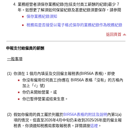
業務經營者須保存業務紀錄(包括支付員工薪酬的紀錄)最少 7
年。如想更了解須如何保留紀錄及甚麼紀錄須要保存，請參閱
保存業務紀錄須知
税務局是否接受以電子格式保存的業務紀錄作為税務紀錄
返回頁首
申報支付給僱員的薪酬
一般事項
(1)
你須在 1 個月內填妥及交回僱主報税表(BIR56A 表格)，即使
你沒有僱用任何員工(你應在 BIR56A 表格「沒有」的方格內
加上「√」號)
你仍未開始營業，或
你已暫停營業或結束生意。
(2)
假如你僱用的員工屬於列載於
BIR56A表格的附註及說明
內第1(a)
項的情況，但直至2026年4月中旬仍未收到2025/26年度的僱主報
税表，你須通知税務局索取報税表。詳情請按
這裡
。