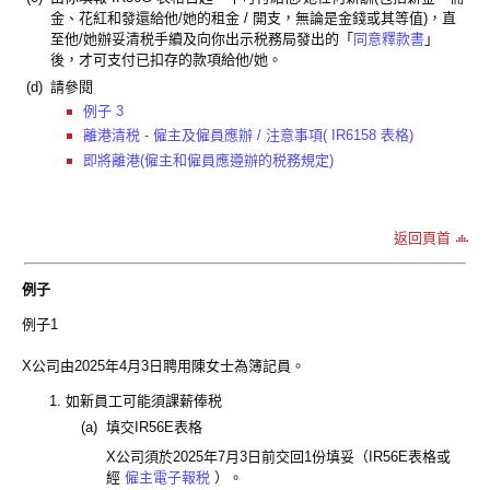
金、花紅和發還給他/她的租金 / 開支，無論是金錢或其等值)，直
至他/她辦妥清税手續及向你出示税務局發出的「
同意釋款書
」
後，才可支付已扣存的款項給他/她。
(d)
請參閱
例子 3
離港清税 - 僱主及僱員應辦 / 注意事項( IR6158 表格)
即將離港(僱主和僱員應遵辦的税務規定)
返回頁首
例子
例子1
X公司由2025年4月3日聘用陳女士為簿記員。
如新員工可能須課薪俸税
(a)
填交IR56E表格
X公司須於2025年7月3日前交回1份填妥（IR56E表格或
經
僱主電子報税
）。