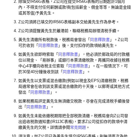
除填交IR56G表格，Z公司在提交IR56G表格的日期起計1個月
內，不得支付任何薪酬或款項(包括薪金、佣金等等，無論是金錢
或其等值)予黃先生。
Z公司須將已填交的IR56G表格副本交給黃先生作為參考。
Z公司須提醒黃先生於離港前，聯絡税務局辦理清税手續。
黃先生清繳所有税款後，税務局會發出「
同意釋款書
」。Z公司
可於收到「
同意釋款書
」後，支付扣存的款項給黃先生。
如黃先生欲即時索取「
同意釋款書
」，他必須於郵政局的付款櫃
位以現金、「易辦事」或銀行本票清繳税款，再攜同收據往税務
中心4字樓向收税主任索取「
同意釋款書
」。在一般情況下，可
於30至40分鐘後收到該「
同意釋款書
」。
如黃先生以支票或混合繳款(例如以現金及EPS)清繳税款，税務
局通常會在收到該支票或混合繳款的十天後，以郵寄或其他方式
發出「
同意釋款書
」。
如果税務局評定黃先生無須繳交税款，亦會在完成清税手續後發
出「
同意釋款書
」。
如黃先生未能依繳税期限把全部税款清繳，税務局會向Z公司發
出追收税款通知書(IR113C表格)，要求Z公司從扣存的款項中清
繳黃先生的欠税。詳情請參閱
常見問題
。
須注意，如Z公司已為黃先生填交IR56G表格，則無須再次為他