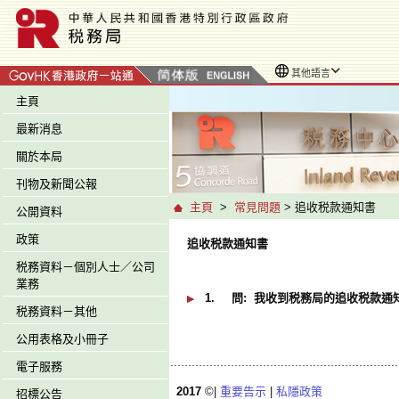
其他語言
主頁
最新消息
關於本局
刊物及新聞公報
主頁
>
常見問題
> 追收税款通知書
公開資料
政策
追收税款通知書
税務資料－個別人士／公司
業務
1.
問:
我收到税務局的追收税款通知
税務資料－其他
公用表格及小冊子
電子服務
2017
©|
重要告示
|
私隱政策
招標公告