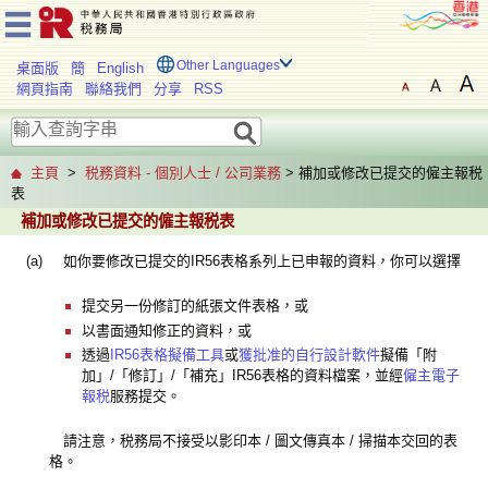
Other Languages
桌面版
簡
English
網頁指南
聯絡我們
分享
RSS
主頁
>
税務資料 - 個別人士 / 公司業務
> 補加或修改已提交的僱主報税
表
補加或修改已提交的僱主報税表
(a)
如你要修改已提交的IR56表格系列上已申報的資料，你可以選擇
提交另一份修訂的紙張文件表格，或
以書面通知修正的資料，或
透過
IR56表格擬備工具
或
獲批准的自行設計軟件
擬備「附
加」/「修訂」/「補充」IR56表格的資料檔案，並經
僱主電子
報税
服務提交。
請注意，税務局不接受以影印本 / 圖文傳真本 / 掃描本交回的表
格。