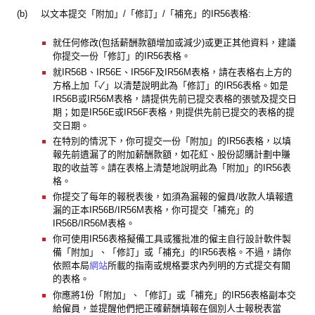
(b)
以文本提交「附加」/「修訂」/「補充」的IR56表格:
就任何修改(包括薪酬款額增加或減少)或更正其他資料，建議
你提交一份「修訂」的IR56表格。
就IR56B、IR56E、IR56F及IR56M表格，請在表格右上方的
方格上加「✓」以清楚說明此為「修訂」的IR56表格。如是
IR56B或IR56M表格，請提供先前已提交表格的張號及提交日
期；如是IR56E或IR56F表格，則提供先前已提交的表格的提
交日期。
在特別的情況下，你可提交一份「附加」的IR56表格，以填
報先前遺漏了的附加薪酬款額，如花紅、股份認購計劃中賺
取的收益等。請在表格上清楚地說明此為「附加」的IR56表
格。
你提交了每年的報税表後，如須為漏報的僱員/收款人填報遺
漏的正本IR56B/IR56M表格，你可提交「補充」的
IR56B/IR56M表格。
你可使用IR56表格擬備工具或獲批准的僱主自行設計軟件製
備「附加」、「修訂」或「補充」的IR56表格。不過，請你
依照本局
網站
所載的指南或規格要求內列明的方式提交有關
的表格。
你應將1份「附加」、「修訂」或「補充」的IR56表格副本交
給僱員，並提醒他們把正確薪酬填報在個別人士報税表當