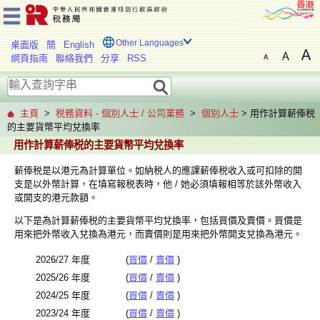
Other Languages
桌面版
簡
English
網頁指南
聯絡我們
分享
RSS
主頁
>
税務資料 - 個別人士 / 公司業務
>
個別人士
> 用作計算薪俸税
的主要貨幣平均兌換率
用作計算薪俸税的主要貨幣平均兌換率
薪俸税是以港元為計算單位。如納税人的應課薪俸税收入或可扣除的開
支是以外幣計算，在填寫報税表時，他 / 她必須填報相等於該外幣收入
或開支的港元款額。
以下是為計算薪俸税的主要貨幣平均兌換率，包括買價及賣價。買價是
用來把外幣收入兌換為港元，而賣價則是用來把外幣開支兌換為港元。
2026/27 年度
(
買價
/
賣價
)
2025/26 年度
(
買價
/
賣價
)
2024/25 年度
(
買價
/
賣價
)
2023/24 年度
(
買價
/
賣價
)