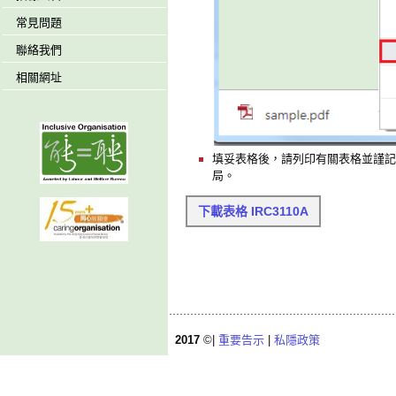
常見問題
聯絡我們
相關網址
填妥表格後，請列印有關表格並謹記
局。
下載表格 IRC3110A
2017
©|
重要告示
|
私隱政策