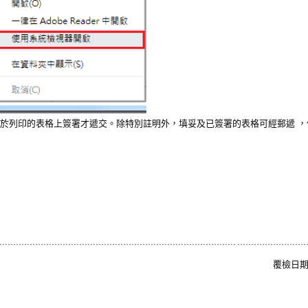
於列印的表格上簽署才遞交。除特別註明外，填妥及已簽署的表格可經郵遞 ，
覆檢日期: 