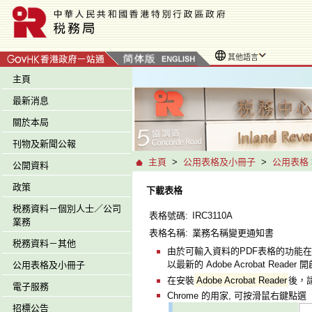
其他語言
主頁
最新消息
關於本局
刊物及新聞公報
主頁
>
公用表格及小冊子
>
公用表格
公開資料
政策
下載表格
税務資料－個別人士／公司
表格號碼:
IRC3110A
業務
表格名稱:
業務名稱變更通知書
税務資料－其他
由於可輸入資料的PDF表格的功能在
以最新的 Adobe Acrobat Reade
公用表格及小冊子
在安裝
Adobe Acrobat Reader
後，
電子服務
Chrome 的用家, 可按滑鼠右鍵點選「
招標公告