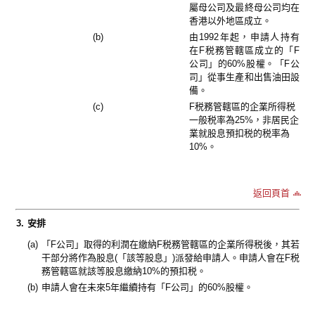
屬母公司及最終母公司均在
香港以外地區成立。
(b)
由1992年起，申請人持有
在F税務管轄區成立的「F
公司」的60%股權。「F公
司」從事生產和出售油田設
備。
(c)
F税務管轄區的企業所得税
一般税率為25%，非居民企
業就股息預扣税的税率為
10%。
返回頁首
3.
安排
(a)
「F公司」取得的利潤在繳納F税務管轄區的企業所得税後，其若
干部分將作為股息(「該等股息」)派發給申請人。申請人會在F税
務管轄區就該等股息繳納10%的預扣税。
(b)
申請人會在未來5年繼續持有「F公司」的60%股權。