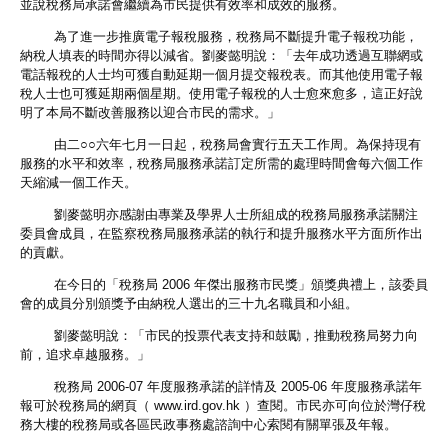
並說稅務局承諾會繼續為市民提供有效率和成效的服務。
為了進一步推廣電子報稅服務，稅務局不斷提升電子報稅功能，
納稅人填表的時間亦得以減省。劉麥懿明說：「去年成功透過互聯網或
電話報稅的人士均可獲自動延期一個月提交報稅表。而其他使用電子報
稅人士也可獲延期兩個星期。使用電子報稅的人士愈來愈多，這正好說
明了本局不斷改善服務以迎合市民的需求。」
由二○○六年七月一日起，稅務局會實行五天工作周。為保持現有
服務的水平和效率，稅務局服務承諾訂定所需的處理時間會每六個工作
天縮減一個工作天。
劉麥懿明亦感謝由專業及學界人士所組成的稅務局服務承諾關注
委員會成員，在監察稅務局服務承諾的執行和提升服務水平方面所作出
的貢獻。
在今日的「稅務局 2006 年傑出服務市民獎」頒獎典禮上，該委員
會的成員分別頒獎予由納稅人選出的三十九名職員和小組。
劉麥懿明說：「市民的投票代表支持和鼓勵，推動稅務局努力向
前，追求卓越服務。」
稅務局 2006-07 年度服務承諾的詳情及 2005-06 年度服務承諾年
報可於稅務局的網頁（ www.ird.gov.hk ）查閱。市民亦可向位於灣仔稅
務大樓的稅務局或各區民政事務處諮詢中心索閱有關單張及年報。