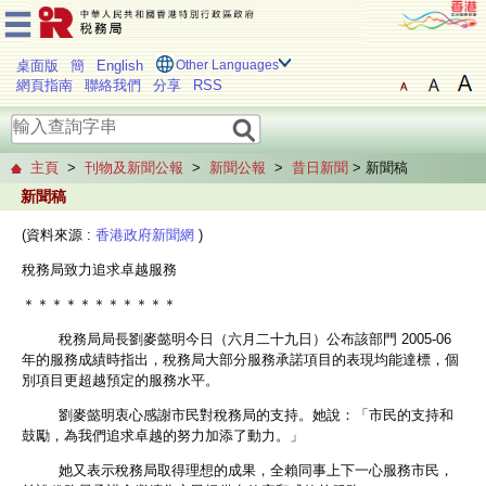
桌面版
簡
English
Other Languages
網頁指南
聯絡我們
分享
RSS
主頁
>
刊物及新聞公報
>
新聞公報
>
昔日新聞
> 新聞稿
新聞稿
(資料來源 :
香港政府新聞網
)
稅務局致力追求卓越服務
＊＊＊＊＊＊＊＊＊＊＊
稅務局局長劉麥懿明今日（六月二十九日）公布該部門 2005-06
年的服務成績時指出，稅務局大部分服務承諾項目的表現均能達標，個
別項目更超越預定的服務水平。
劉麥懿明衷心感謝市民對稅務局的支持。她說：「市民的支持和
鼓勵，為我們追求卓越的努力加添了動力。」
她又表示稅務局取得理想的成果，全賴同事上下一心服務市民，