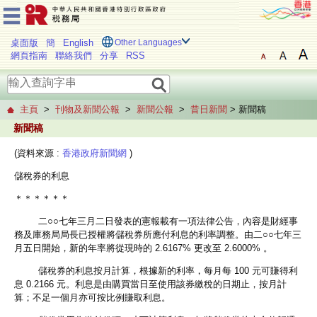
桌面版
簡
English
Other Languages
網頁指南
聯絡我們
分享
RSS
主頁
>
刊物及新聞公報
>
新聞公報
>
昔日新聞
> 新聞稿
新聞稿
(資料來源 :
香港政府新聞網
)
儲稅券的利息
＊＊＊＊＊＊
二○○七年三月二日發表的憲報載有一項法律公告，內容是財經事
務及庫務局局長已授權將儲稅券所應付利息的利率調整。由二○○七年三
月五日開始，新的年率將從現時的 2.6167% 更改至 2.6000% 。
儲稅券的利息按月計算，根據新的利率，每月每 100 元可賺得利
息 0.2166 元。利息是由購買當日至使用該券繳稅的日期止，按月計
算；不足一個月亦可按比例賺取利息。