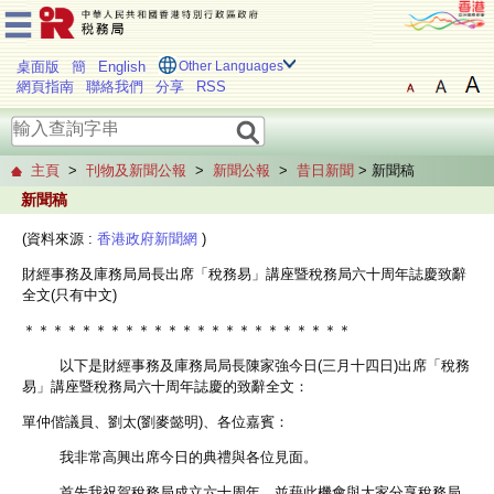
桌面版
簡
English
Other Languages
網頁指南
聯絡我們
分享
RSS
主頁
>
刊物及新聞公報
>
新聞公報
>
昔日新聞
> 新聞稿
新聞稿
(資料來源 :
香港政府新聞網
)
財經事務及庫務局局長出席「稅務易」講座暨稅務局六十周年誌慶致辭
全文(只有中文)
＊＊＊＊＊＊＊＊＊＊＊＊＊＊＊＊＊＊＊＊＊＊＊
以下是財經事務及庫務局局長陳家強今日(三月十四日)出席「稅務
易」講座暨稅務局六十周年誌慶的致辭全文：
單仲偕議員、劉太(劉麥懿明)、各位嘉賓：
我非常高興出席今日的典禮與各位見面。
首先我祝賀稅務局成立六十周年，並藉此機會與大家分享稅務局