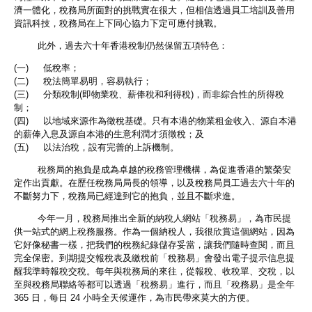
濟一體化，稅務局所面對的挑戰實在很大，但相信透過員工培訓及善用
資訊科技，稅務局在上下同心協力下定可應付挑戰。
此外，過去六十年香港稅制仍然保留五項特色：
(一) 低稅率；
(二) 稅法簡單易明，容易執行；
(三) 分類稅制(即物業稅、薪俸稅和利得稅)，而非綜合性的所得稅
制；
(四) 以地域來源作為徵稅基礎。只有本港的物業租金收入、源自本港
的薪俸入息及源自本港的生意利潤才須徵稅；及
(五) 以法治稅，設有完善的上訴機制。
稅務局的抱負是成為卓越的稅務管理機構，為促進香港的繁榮安
定作出貢獻。在歷任稅務局局長的領導，以及稅務局員工過去六十年的
不斷努力下，稅務局已經達到它的抱負，並且不斷求進。
今年一月，稅務局推出全新的納稅人網站「稅務易」，為市民提
供一站式的網上稅務服務。作為一個納稅人，我很欣賞這個網站，因為
它好像秘書一樣，把我們的稅務紀錄儲存妥當，讓我們隨時查閱，而且
完全保密。到期提交報稅表及繳稅前「稅務易」會發出電子提示信息提
醒我準時報稅交稅。每年與稅務局的來往，從報稅、收稅單、交稅，以
至與稅務局聯絡等都可以透過「稅務易」進行，而且「稅務易」是全年
365 日，每日 24 小時全天候運作，為市民帶來莫大的方便。