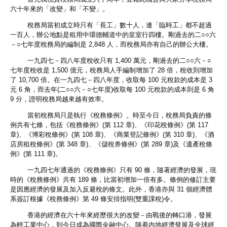
六十年來的「改變」和「不變」。
稅務局當初成立時只有「長工」數十人，連「臨時工」都不超過
一百人，辦公地點是租用中環德輔道中的皇室行四樓。剛過去的二○○六
－○七年度稅務局的編制是 2,848 人，而稅務局亦有自己的辦公大樓。
一九四七－四八年度稅收只有 1,400 萬元，剛過去的二○○六－○
七年度稅收是 1,500 億元，稅務局人手編制增加了 28 倍，稅收則增加
了 10,700 倍。在一九四七－四八年度，收取每 100 元稅款的成本是 3
元 6 角，而去年(二○○六－○七年度)收取每 100 元稅款的成本則是 6 角
9 分，證明稅務局越來越有效率。
當初稅務局只是執行《稅務條例》。時至今日，稅務局負責的條
例共有七條，包括《稅務條例》(第 112 章)、《印花稅條例》(第 117
章)、《博彩稅條例》(第 108 章)、《商業登記條例》(第 310 章)、《酒
店房租稅條例》(第 348 章)、《儲稅券條例》(第 289 章)及《遺產稅條
例》(第 111 章)。
一九四七年通過的《稅務條例》只有 90 條，隨著經濟的發展，現
時的《稅務條例》共有 189 條，比當初增加一倍有多。條例的修訂主要
是因應經濟的發展及加入反避稅的條文。此外，香港亦與 31 個經濟體
系簽訂根據《稅務條例》第 49 條安排指明(雙重課稅)令。
香港的經濟在六十年來經歷很大的改變－由戰後的轉口港，發展
為輕工業中心，到今日成為國際金融中心。隨着內地經濟發展及全球經