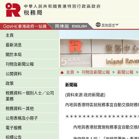
其他語言
主頁
最新消息
關於本局
刊物及新聞公報
主頁
>
刊物及新聞公報
>
新聞公報
公開資料
政策
新聞稿
税務資料－個別人士／公司
(資料來源:政府新聞處)
業務
內地與香港特區就稅務事宜自動交換財務
税務資料－其他
＊
＊
＊
＊
＊
＊
＊
＊
＊
＊
＊
＊
＊
＊
＊
＊
＊
公用表格及小冊子
內地與香港就實施稅務事宜自動交換財
電子服務
招標公告
政府發言人說：「安排簽署後，香港與