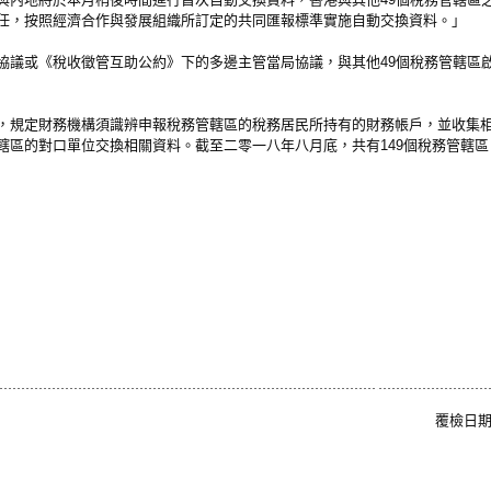
任，按照經濟合作與發展組織所訂定的共同匯報標準實施自動交換資料。」
議或《稅收徵管互助公約》下的多邊主管當局協議，與其他49個稅務管轄區
規定財務機構須識辨申報稅務管轄區的稅務居民所持有的財務帳戶，並收集相
轄區的對口單位交換相關資料。截至二零一八年八月底，共有149個稅務管轄
覆檢日期: 