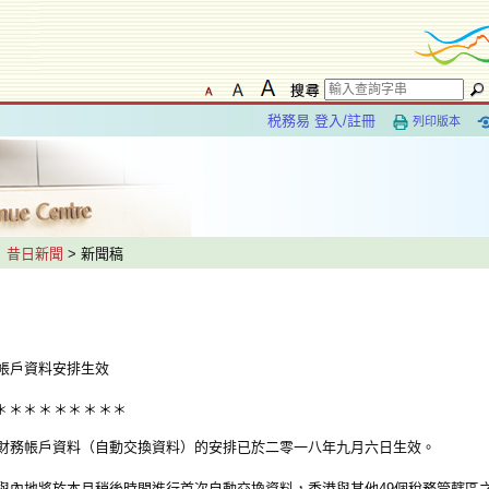
税務易 登入/註冊
列印版本
>
昔日新聞
> 新聞稿
帳戶資料安排生效
＊
＊
＊
＊
＊
＊
＊
＊
＊
務帳戶資料（自動交換資料）的安排已於二零一八年九月六日生效。
內地將於本月稍後時間進行首次自動交換資料，香港與其他49個稅務管轄區