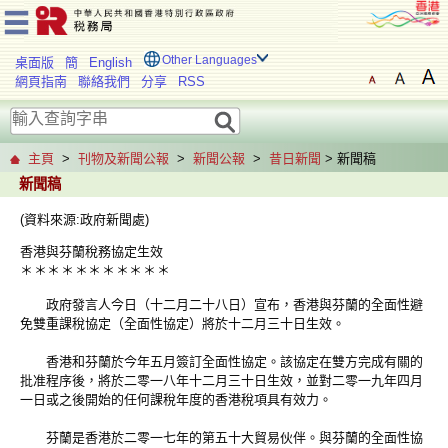
Other Languages
桌面版
簡
English
網頁指南
聯絡我們
分享
RSS
主頁
>
刊物及新聞公報
>
新聞公報
>
昔日新聞
> 新聞稿
新聞稿
(資料來源:政府新聞處)
香港與芬蘭稅務協定生效
＊
＊
＊
＊
＊
＊
＊
＊
＊
＊
＊
政府發言人今日（十二月二十八日）宣布，香港與芬蘭的全面性避
免雙重課稅協定（全面性協定）將於十二月三十日生效。
香港和芬蘭於今年五月簽訂全面性協定。該協定在雙方完成有關的
批准程序後，將於二零一八年十二月三十日生效，並對二零一九年四月
一日或之後開始的任何課稅年度的香港稅項具有效力。
芬蘭是香港於二零一七年的第五十大貿易伙伴。與芬蘭的全面性協