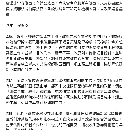
會議非官守議員；全體公務員；立法會主席和所有議員，以及秘書處人
員；終審法院首席法官、各級法院法官和司法機構人員；以及區議會議
員。
基本工程開支
236. 近年，整體建造成本上漲，政府力求在推動基建項目時，做好成
本效益管控。我已要求發展局轄下項目策略及管控處（管控處）全方位
協助各部門管控工務工程項目。管控處由項目立項開始便參與工程預算
審視工作，並以「目的為本，實而不華」的原則，優化項目設計，並聯
同相關政策局和工務部門，制訂具成本效益的方案，以減低建造成本。
管控處自成立以來，共檢視超過五百四十項工務工程項目，協助降低建
造成本約百分之十五。
237. 同時，管控處正統籌減低建造成本的相關工作，包括制訂由政府
有關工務部門直接及由單一部門中央採購建築物料和產品的政策，例如
「組裝合成」構件和鋼筋等；亦會研究採用嶄新材料和創新建築技術，
並借鑑內地和海外相關做法和經驗，務求協助部門減低項目成本，讓工
務工程可更具成本效益及如期完成。
238. 此外，政府正檢視在洪水橋／厦村和新田科技城等新發展區提供
區域供冷系統的規模和推進模式，務求更具成本效益地配合當區發展，
初步估計可節省不少於四百億元的工程開支。環境及生態局計劃在今年