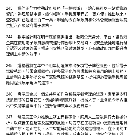
243. 我們正全力推動政府服務「一網通辦」，讓市民可以一站式獲取
資訊、辦理服務申請、繳付帳單。手機應用程式「智方便」推出以來，
登記用戶已超過三百二十萬，聯通約五百項政府和公私營機構服務及提
供近六百項政府電子表格。
244. 數字辦計劃在明年底前逐步推出「數碼企業身分」平台，讓香港
企業在使用電子政府服務或進行商務網上交易時，可安全便捷地進行身
分認證及數碼簽署。措施可促進企業數碼轉型，亦有助政府部門提升處
理網上申請的效率。
245. 運輸署將在年中至明年初陸續推出多項電子牌證服務，包括電子
駕駛執照。該署會繼續推出更多電子化許可證和綜合易用的網上服務，
並計劃在上半年提交電子駕駛執照的條例草案，提供通過智能手機專設
應用程式展示駕照的選擇。
246. 房屋局會以十個公共屋邨作為智慧屋邨管理的試點，應用更多科
技於屋邨的日常管理，例如物聯網感測器、機械人等，並會於今年內推
出中央物業管理平台，提升管理效率及服務質素。
247. 發展局正全力推動工務工程數碼化，應用人工智能進行大數據分
析，以減低工程延誤及超支的風險。局方亦在工程項目中更廣泛應用具
自動工序、遙距控制、人工智能等功能的高效建造機械人，在不同的工
序範疇支援工程人員，提升工作效率、成本效益、工地安全及施工質