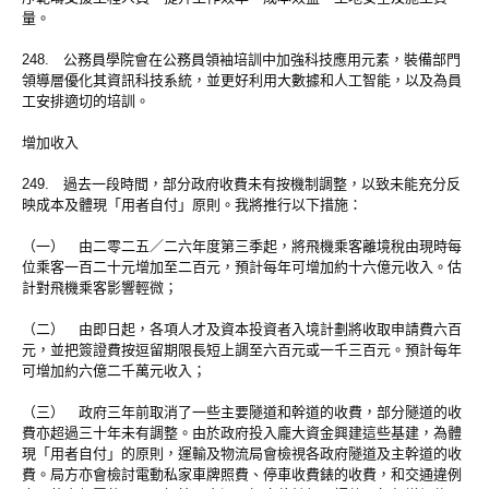
量。
248. 公務員學院會在公務員領袖培訓中加強科技應用元素，裝備部門
領導層優化其資訊科技系統，並更好利用大數據和人工智能，以及為員
工安排適切的培訓。
增加收入
249. 過去一段時間，部分政府收費未有按機制調整，以致未能充分反
映成本及體現「用者自付」原則。我將推行以下措施：
（一） 由二零二五／二六年度第三季起，將飛機乘客離境稅由現時每
位乘客一百二十元增加至二百元，預計每年可增加約十六億元收入。估
計對飛機乘客影響輕微；
（二） 由即日起，各項人才及資本投資者入境計劃將收取申請費六百
元，並把簽證費按逗留期限長短上調至六百元或一千三百元。預計每年
可增加約六億二千萬元收入；
（三） 政府三年前取消了一些主要隧道和幹道的收費，部分隧道的收
費亦超過三十年未有調整。由於政府投入龐大資金興建這些基建，為體
現「用者自付」的原則，運輸及物流局會檢視各政府隧道及主幹道的收
費。局方亦會檢討電動私家車牌照費、停車收費錶的收費，和交通違例