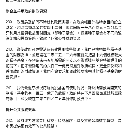
第二季交代檢討結果。
整合並善用政府財政資源
239. 政策局及部門不時就其政策需要，在政府帳目外為特定目的設立
基金，現時這類基金共有四十二個，總結餘近一千八百億元。部分基金
只利用其投資收益應付開支（即種子基金）。這些種子基金有不同的監
管架構和投資策略，鎖起了巨額公共財政資源。
240. 為使政府可更靈活及有效運用這些資源，我們已檢視這些種子基
金的財務安排，並建議在二零二五／二六年度首先把當中六個規模較大
的種子基金，在預留未來五年所需的開支以不影響這些基金持續運作的
前提下，把未需動用的約六百二十億元回撥到政府帳目，更全面反映和
善用政府的財政資源。我們亦會要求相關政策局檢視其他種子基金的財
務安排。
241. 我們最近亦檢視防疫抗疫基金的使用情況，計及所需預留開支的
款項，基金約有一百五十億元的餘額。政府將在下月回撥該筆餘額至政
府帳目，並反映在二零二四／二五年度修訂預算中。
提升公共服務效率
242. 政府致力通過善用科技、精簡程序，以及推動公務數字轉型，為
市民提供更有效率的公共服務。