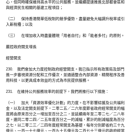
心，但同時確保維持高水平的公共服務，並繼續提速推進北部都會區和
與經濟民生相關的基建工程項目；
（二） 保持香港簡單低稅制的競爭優勢，盡量避免大幅調升稅率或引
入新稅種；以及
（三） 在增加收入時盡量體現「用者自付」和「能者多付」的原則。
嚴控政府開支增長
經營開支
230. 我們會加大力度控制政府經營開支。我已指示所有政策局及部門
進一步審視資源分配和工作優次，並通過整合內部資源、精簡程序及善
用科技，以更具成本效益的方式為市民提供服務。
231. 在維持公共服務效率的前提下，我們將推行以下措施：
（一） 加大「資源效率優化計劃」的力度。在不影響綜援及公共福利
金，以及法定開支前提下，二零二五／二六年度節省政府經常開支的幅
度將由原來百分之一增加至百分之二，並延續兩年至二零二七／二八年
度。連同二零二四／二五年度百分之一的減幅，累計的削減幅度為百分
之七，以二零二三／二四年度經常開支為基礎，每年分別節省約三十九
億元、一百一十七億元、一百九十五億元及二百七十三億元的政府經常