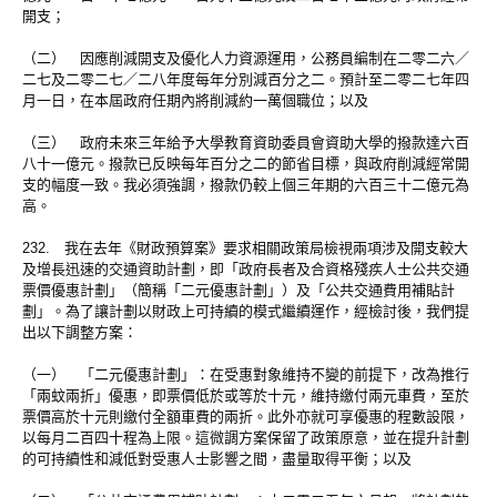
開支；
（二） 因應削減開支及優化人力資源運用，公務員編制在二零二六／
二七及二零二七／二八年度每年分別減百分之二。預計至二零二七年四
月一日，在本屆政府任期內將削減約一萬個職位；以及
（三） 政府未來三年給予大學教育資助委員會資助大學的撥款達六百
八十一億元。撥款已反映每年百分之二的節省目標，與政府削減經常開
支的幅度一致。我必須強調，撥款仍較上個三年期的六百三十二億元為
高。
232. 我在去年《財政預算案》要求相關政策局檢視兩項涉及開支較大
及增長迅速的交通資助計劃，即「政府長者及合資格殘疾人士公共交通
票價優惠計劃」（簡稱「二元優惠計劃」）及「公共交通費用補貼計
劃」。為了讓計劃以財政上可持續的模式繼續運作，經檢討後，我們提
出以下調整方案：
（一） 「二元優惠計劃」：在受惠對象維持不變的前提下，改為推行
「兩蚊兩折」優惠，即票價低於或等於十元，維持繳付兩元車費，至於
票價高於十元則繳付全額車費的兩折。此外亦就可享優惠的程數設限，
以每月二百四十程為上限。這微調方案保留了政策原意，並在提升計劃
的可持續性和減低對受惠人士影響之間，盡量取得平衡；以及