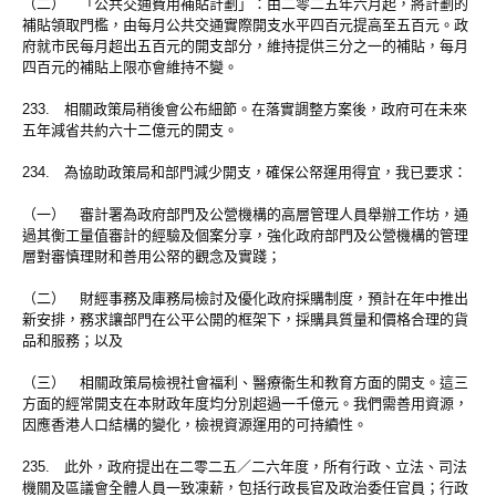
（二） 「公共交通費用補貼計劃」：由二零二五年六月起，將計劃的
補貼領取門檻，由每月公共交通實際開支水平四百元提高至五百元。政
府就市民每月超出五百元的開支部分，維持提供三分之一的補貼，每月
四百元的補貼上限亦會維持不變。
233. 相關政策局稍後會公布細節。在落實調整方案後，政府可在未來
五年減省共約六十二億元的開支。
234. 為協助政策局和部門減少開支，確保公帑運用得宜，我已要求：
（一） 審計署為政府部門及公營機構的高層管理人員舉辦工作坊，通
過其衡工量值審計的經驗及個案分享，強化政府部門及公營機構的管理
層對審慎理財和善用公帑的觀念及實踐；
（二） 財經事務及庫務局檢討及優化政府採購制度，預計在年中推出
新安排，務求讓部門在公平公開的框架下，採購具質量和價格合理的貨
品和服務；以及
（三） 相關政策局檢視社會福利、醫療衞生和教育方面的開支。這三
方面的經常開支在本財政年度均分別超過一千億元。我們需善用資源，
因應香港人口結構的變化，檢視資源運用的可持續性。
235. 此外，政府提出在二零二五／二六年度，所有行政、立法、司法
機關及區議會全體人員一致凍薪，包括行政長官及政治委任官員；行政