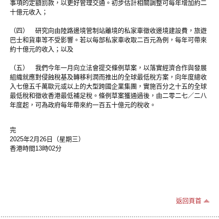
事項的定額罰款，以更好管理交通。初步估計相關調整可每年增加約二
十億元收入；
（四） 研究向由陸路邊境管制站離境的私家車徵收邊境建設費，旅遊
巴士和貨車等不受影響。若以每部私家車收取二百元為例，每年可帶來
約十億元的收入；以及
（五） 我們今年一月向立法會提交條例草案，以落實經濟合作與發展
組織就應對侵蝕稅基及轉移利潤而推出的全球最低稅方案，向年度總收
入七億五千萬歐元或以上的大型跨國企業集團，實施百分之十五的全球
最低稅和徵收香港最低補足稅。條例草案獲通過後，由二零二七／二八
年度起，可為政府每年帶來約一百五十億元的稅收。
完
2025年2月26日（星期三）
香港時間13時02分
返回頁首