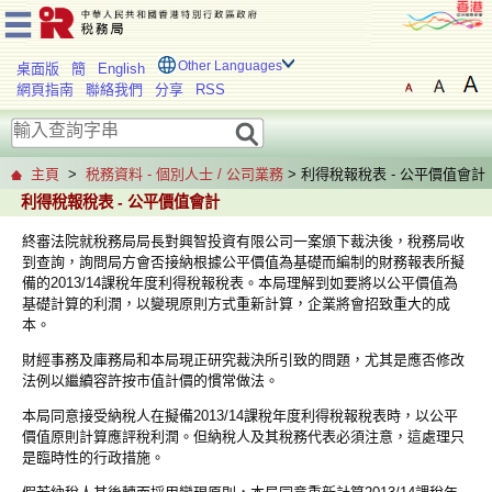
Other Languages
桌面版
簡
English
網頁指南
聯絡我們
分享
RSS
主頁
>
税務資料 - 個別人士 / 公司業務
> 利得稅報稅表 - 公平價值會計
利得稅報稅表 - 公平價值會計
終審法院就稅務局局長對興智投資有限公司一案頒下裁決後，稅務局收
到查詢，詢問局方會否接納根據公平價值為基礎而編制的財務報表所擬
備的2013/14課稅年度利得稅報稅表。本局理解到如要將以公平價值為
基礎計算的利潤，以變現原則方式重新計算，企業將會招致重大的成
本。
財經事務及庫務局和本局現正研究裁決所引致的問題，尤其是應否修改
法例以繼續容許按市值計價的慣常做法。
本局同意接受納稅人在擬備2013/14課稅年度利得稅報稅表時，以公平
價值原則計算應評稅利潤。但納稅人及其稅務代表必須注意，這處理只
是臨時性的行政措施。