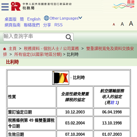
Other Languages
桌面版
簡
English
網頁指南
聯絡我們
分享
RSS
主頁
>
税務資料 - 個別人士 / 公司業務
>
雙重課税寬免及資料交換安
排
>
所有協定(以國家/地區分類)
> 比利時
比利時
-
比利時
航空運輸服務
全面性避免雙重
性質
收入的協定
課税的協定
(見
註 1
)
簽訂協定日期
10.12.2003
06.04.1998
税務條例第 49 條雙重課税
03.02.2004
13.10.1998
令日期
生效日期
07.10.2004
01.07.2003