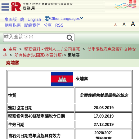
Other Languages
桌面版
簡
English
網頁指南
聯絡我們
分享
RSS
主頁
>
税務資料 - 個別人士 / 公司業務
>
雙重課税寬免及資料交換安
排
>
所有協定(以國家/地區分類)
> 柬埔寨
柬埔寨
-柬埔寨
性質
全面性避免雙重課税的協定
簽訂協定日期
26.06.2019
税務條例第49條雙重課税令日期
17.09.2019
生效日期
27.12.2019
2020/2021
自右列日期或年度起具有效力
課税年度