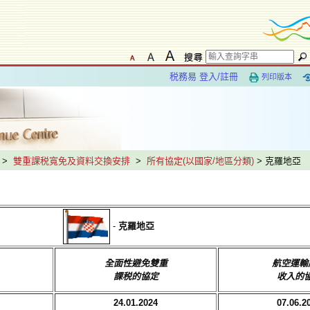
税務易 登入/註冊
列印版本
>
雙重課税寬免及資料交換安排
>
所有協定(以國家/地區分類)
> 克羅地亞
-
克羅地亞
全面性避免雙重
航空運輸
課税的協定
收入的
24.01.2024
07.06.2