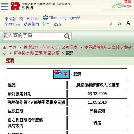
Other Languages
桌面版
簡
English
網頁指南
聯絡我們
分享
RSS
主頁
>
税務資料 - 個別人士 / 公司業務
>
雙重課税寬免及資料交換安
排
>
所有協定(以國家/地區分類)
> 斐濟
斐濟
- 斐濟
性質
航空運輸服務收入的協定
簽訂協定日期
03.12.2009
税務條例第 49 條雙重課税令日期
11.05.2010
生效日期
等
待通知
自右列日期或年度起
待定
具有效力