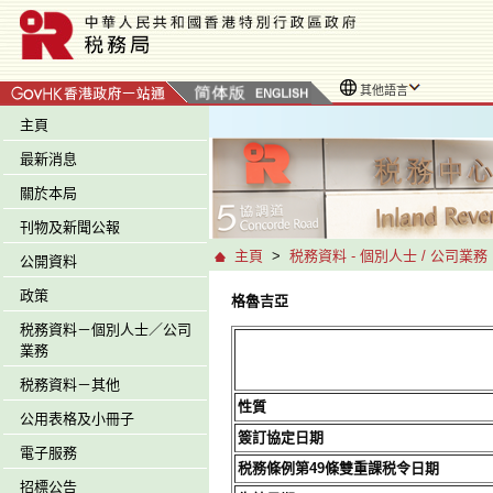
其他語言
主頁
最新消息
關於本局
刊物及新聞公報
主頁
>
税務資料 - 個別人士 / 公司業務
公開資料
政策
格魯吉亞
税務資料－個別人士／公司
業務
税務資料－其他
性質
公用表格及小冊子
簽訂協定日期
電子服務
税務條例第49條雙重課税令日期
招標公告