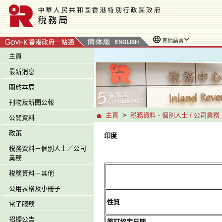
其他語言
主頁
最新消息
關於本局
刊物及新聞公報
主頁
>
税務資料 - 個別人士 / 公司業務
公開資料
政策
印度
税務資料－個別人士／公司
業務
税務資料－其他
公用表格及小冊子
性質
電子服務
招標公告
簽訂協定日期