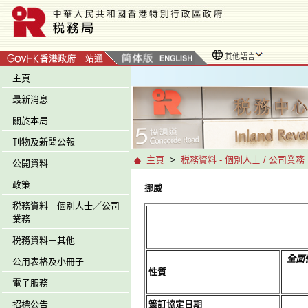
其他語言
主頁
最新消息
關於本局
刊物及新聞公報
主頁
>
税務資料 - 個別人士 / 公司業務
公開資料
政策
挪威
税務資料－個別人士／公司
業務
税務資料－其他
全面
公用表格及小冊子
性質
電子服務
招標公告
簽訂協定日期