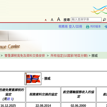
税務易 登入/註冊
列印版本
>
雙重課税寬免及資料交換安排
>
所有協定(以國家/地區分類)
> 挪威
- 挪威
性避免雙重課税的
航空運輸服務收入的協
協定
税務資料交換
的協定
航
定
(見
註 1
)
16.12.2025
22.08.2014
02.06.2000