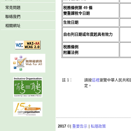
常見問題
税務條例第 49 條
雙重課税令日期
聯絡我們
生效日期
相關網址
自右列日期或年度起具有效力
税務條例
附屬法例
註 1：
請按
這裡
瀏覽中華人民共和
定。
2017
©|
重要告示
|
私隱政策