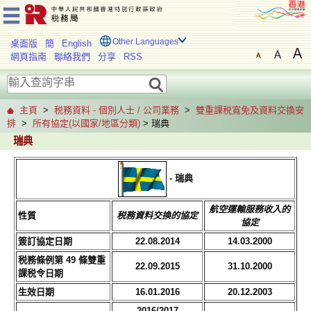
Other Languages
桌面版
簡
English
網頁指南
聯絡我們
分享
RSS
主頁
>
税務資料 - 個別人士 / 公司業務
>
雙重課税寬免及資料交換安
排
>
所有協定(以國家/地區分類)
> 瑞典
瑞典
- 瑞典
航空運輸服務收入的
性質
税務資料交換
的協定
協定
簽訂協定日期
22.08.2014
14.03.2000
税務條例第 49 條雙重
22.09.2015
31.10.2000
課税令日期
生效日期
16.01.2016
20.12.2003
2016/2017