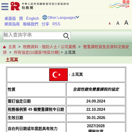
Other Languages
桌面版
簡
English
網頁指南
聯絡我們
分享
RSS
主頁
>
税務資料 - 個別人士 / 公司業務
>
雙重課税寬免及資料交換安
排
>
所有協定(以國家/地區分類)
> 土耳其
土耳其
- 土耳其
性質
全面性避免雙重課税的協定
簽訂協定日期
24.09.2024
税務條例第 49 條雙重課税令日期
22.10.2024
生效日期
30.01.2026
2027/2028
自右列日期或年度起具有效力
課税年度