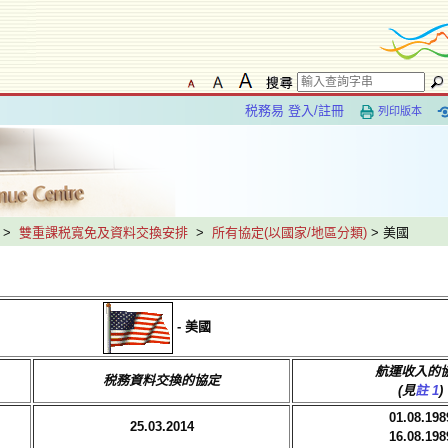
税務易 登入/註冊
列印版本
>
雙重課税寬免及資料交換安排
>
所有協定(以國家/地區分類)
> 美國
- 美國
航運
收
入的
税務資料交換
的協定
(見
註 1
)
01.08.198
25.03.2014
16.08.198