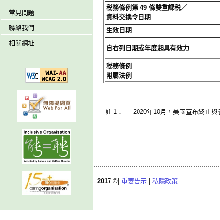
税務條例第 49 條雙重課税／
常見問題
資料交換令日期
聯絡我們
生效日期
相關網址
自右列日期或年度起具有效力
税務條例
附屬法例
註 1：
2020年10月，美國宣布終止
2017
©|
重要告示
|
私隱政策