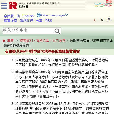
Other Languages
桌面版
簡
English
網頁指南
聯絡我們
分享
RSS
主頁
>
税務資料 - 個別人士 / 公司業務
> 有關香港居民申請中國內地註
冊稅務師執業備案
有關香港居民申請中國內地註冊稅務師執業備案
國家稅務總局在 2008 年 5 月 9 日覆函香港稅務局，確認香港居
民可以在香港的相關工作經驗申請註冊稅務師執業備案。
香港稅務學會在 2006 年 6 月聯同國家稅務總局註冊稅務師管理
中心、國家人事部考試中心及香港考試及評核局，簽署了協議使
本港居民可以從 2007 年度開始，經由香港稅務學會報名參加
《中國註冊稅務師考試》，無須再到中國內地應考。而取得合格
的香港考生，可獲頒發『中華人民共和國註冊稅務師執業資格証
書』(以下簡稱「資格証書」)。
根據國家稅務總局於 2005 年 12 月 31 日發出的《註冊稅務師管
理暫行辦法》(國家稅務總局令第 14 號)的規定，取得資格証書的
人員須在中國內地的稅務師事務所執業滿兩年才可獲給予執業備