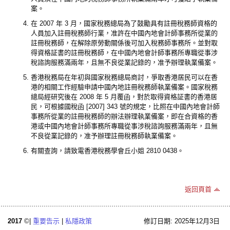
案。
在 2007 年 3 月，國家稅務總局為了鼓勵具有註冊稅務師資格的
人員加入註冊稅務師行業，准許在中國內地會計師事務所從業的
註冊稅務師，在解除原勞動關係後可加入稅務師事務所。並對取
得資格証書的註冊稅務師，在中國內地會計師事務所專職從事涉
稅諮詢服務滿兩年，且無不良從業記錄的，准予辦理執業備案。
香港稅務局在年初與國家稅務總局商討，爭取香港居民可以在香
港的相關工作經驗申請中國內地註冊稅務師執業備案。國家稅務
總局經研究後在 2008 年 5 月覆函，對於取得資格証書的香港居
民，可根據國稅函 [2007] 343 號的規定，比照在中國內地會計師
事務所從業的註冊稅務師的辦法辦理執業備案，即在合資格的香
港或中國內地會計師事務所專職從事涉稅諮詢服務滿兩年，且無
不良從業記錄的，准予辦理註冊稅務師執業備案。
有關查詢，請致電香港稅務學會丘小姐 2810 0438。
返回頁首
2017
©|
重要告示
|
私隱政策
修訂日期: 2025年12月3日