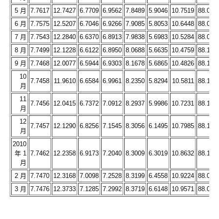
5 月
7.7617
12.7427
6.7709
6.9562
7.8489
5.9046
10.7519
88.042
6 月
7.7575
12.5207
6.7046
6.9266
7.9085
5.8053
10.6448
88.027
7 月
7.7543
12.2840
6.6370
6.8913
7.9838
5.6983
10.5284
88.069
8 月
7.7499
12.1228
6.6122
6.8950
8.0688
5.6635
10.4759
88.102
9 月
7.7468
12.0077
6.5944
6.9303
8.1678
5.6865
10.4826
88.138
10
7.7458
11.9610
6.6584
6.9961
8.2350
5.8294
10.5811
88.142
月
11
7.7456
12.0415
6.7372
7.0912
8.2937
5.9986
10.7231
88.141
月
12
7.7457
12.1290
6.8256
7.1545
8.3056
6.1495
10.7985
88.123
月
2010
年 1
7.7462
12.2358
6.9173
7.2040
8.3009
6.3019
10.8632
88.106
月
2 月
7.7470
12.3168
7.0098
7.2528
8.3199
6.4558
10.9224
88.083
3 月
7.7476
12.3733
7.1285
7.2992
8.3719
6.6148
10.9571
88.068