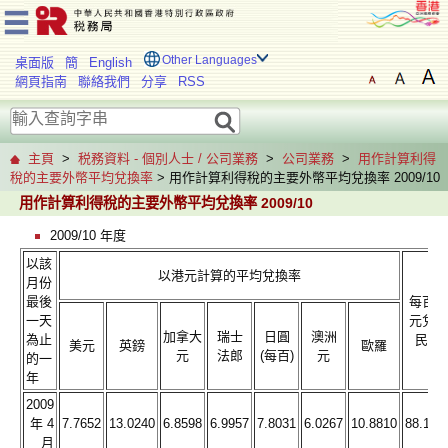
Other Languages
桌面版
簡
English
網頁指南
聯絡我們
分享
RSS
主頁
>
税務資料 - 個別人士 / 公司業務
>
公司業務
>
用作計算利得
稅的主要外幣平均兌換率
> 用作計算利得稅的主要外幣平均兌換率 2009/10
用作計算利得稅的主要外幣平均兌換率 2009/10
2009/10 年度
以該
以港元計算的平均兌換率
月份
最後
每百港
一天
元兌人
加拿大
瑞士
日圓
澳洲
為止
民幣
美元
英鎊
歐羅
元
法郎
(每百)
元
的一
年
2009
年 4
7.7652
13.0240
6.8598
6.9957
7.8031
6.0267
10.8810
88.155
月