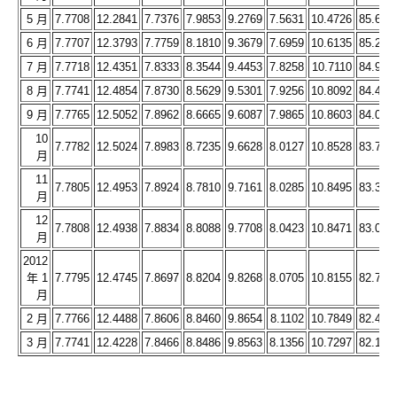
5 月
7.7708
12.2841
7.7376
7.9853
9.2769
7.5631
10.4726
85.633
6 月
7.7707
12.3793
7.7759
8.1810
9.3679
7.6959
10.6135
85.271
7 月
7.7718
12.4351
7.8333
8.3544
9.4453
7.8258
10.7110
84.920
8 月
7.7741
12.4854
7.8730
8.5629
9.5301
7.9256
10.8092
84.487
9 月
7.7765
12.5052
7.8962
8.6665
9.6087
7.9865
10.8603
84.074
10
7.7782
12.5024
7.8983
8.7235
9.6628
8.0127
10.8528
83.721
月
11
7.7805
12.4953
7.8924
8.7810
9.7161
8.0285
10.8495
83.360
月
12
7.7808
12.4938
7.8834
8.8088
9.7708
8.0423
10.8471
83.012
月
2012
年 1
7.7795
12.4745
7.8697
8.8204
9.8268
8.0705
10.8155
82.719
月
2 月
7.7766
12.4488
7.8606
8.8460
9.8654
8.1102
10.7849
82.447
3 月
7.7741
12.4228
7.8466
8.8486
9.8563
8.1356
10.7297
82.198