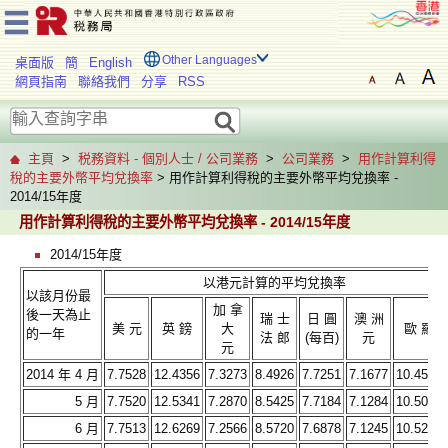
Other Languages
桌面版
簡
English
網頁指南
聯絡我們
分享
RSS
主頁
>
税務資料 - 個別人士 / 公司業務
>
公司業務
>
用作計算利得
稅的主要外幣平均兌換率
> 用作計算利得稅的主要外幣平均兌換率 -
2014/15年度
用作計算利得稅的主要外幣平均兌換率 - 2014/15年度
2014/15年度
以港元計算的平均兌換率
以該月份最
加 拿
後一天為止
瑞 士
日 圓
澳 洲
美 元
英 鎊
大
歐 羅
的一年
法 郎
(每百)
元
元
2014 年 4 月
7.7528
12.4356
7.3273
8.4926
7.7251
7.1677
10.4582
5 月
7.7520
12.5341
7.2870
8.5425
7.7184
7.1284
10.5043
6 月
7.7513
12.6269
7.2566
8.5720
7.6878
7.1245
10.5296