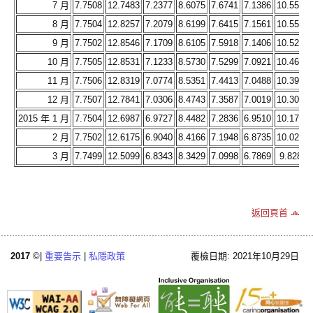
7 月
7.7508
12.7483
7.2377
8.6075
7.6741
7.1386
10.5575
8 月
7.7504
12.8257
7.2079
8.6199
7.6415
7.1561
10.5566
9 月
7.7502
12.8546
7.1709
8.6105
7.5918
7.1406
10.5265
10 月
7.7505
12.8531
7.1233
8.5730
7.5299
7.0921
10.4633
11 月
7.7506
12.8319
7.0774
8.5351
7.4413
7.0488
10.3918
12 月
7.7507
12.7841
7.0306
8.4743
7.3587
7.0019
10.3027
2015 年 1 月
7.7504
12.6987
6.9727
8.4482
7.2836
6.9510
10.1725
2 月
7.7502
12.6175
6.9040
8.4166
7.1948
6.8735
10.0220
3 月
7.7499
12.5099
6.8343
8.3429
7.0998
6.7869
9.8281
返回頁首
2017
©|
重要告示
|
私隱政策
覆檢日期: 2021年10月29日