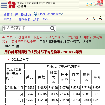
Other Languages
桌面版
簡
English
網頁指南
聯絡我們
分享
RSS
主頁
>
税務資料 - 個別人士 / 公司業務
>
公司業務
>
用作計算利得
稅的主要外幣平均兌換率
> 用作計算利得稅的主要外幣平均兌換率 -
2016/17年度
用作計算利得稅的主要外幣平均兌換率 - 2016/17年度
2016/17年度
以港元計算的平均兌換率
以該月份最
加 拿
後一天為止
瑞 士
日 圓
澳 洲
美 元
英 鎊
大
歐 羅
的一年
法 郎
(每百)
元
元
2016 年 4 月
7.7537
11.6632
5.9179
7.9739
6.5258
5.7189
8.6058
5 月
7.7546
11.6045
5.8865
7.9406
6.5844
5.6811
8.6155
6 月
7.7555
11.5186
5.8655
7.9146
6.6766
5.6614
8.6181