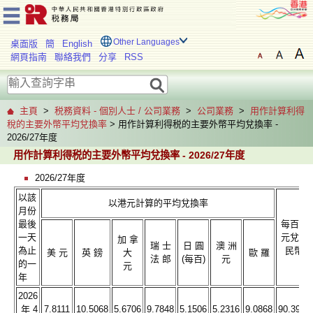
Other Languages
桌面版
簡
English
網頁指南
聯絡我們
分享
RSS
主頁
>
税務資料 - 個別人士 / 公司業務
>
公司業務
>
用作計算利得
稅的主要外幣平均兌換率
> 用作計算利得税的主要外幣平均兌換率 -
2026/27年度
用作計算利得税的主要外幣平均兌換率 - 2026/27年度
2026/27年度
以該
以港元計算的平均兌換率
月份
最後
每百港
一天
元兌人
加 拿
瑞 士
日 圓
澳 洲
為止
民幣
美 元
英 鎊
大
歐 羅
法 郎
(每百)
元
的一
元
年
2026
年 4
7.8111
10.5068
5.6706
9.7848
5.1506
5.2316
9.0868
90.3943