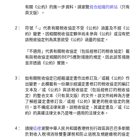
有關《公約》的進一步資料，請瀏覽
經合組織的網站
（只有
英文版）。
2：
符號「-」代表有關税收協定不受《公約》涵蓋及不經《公
約》變更，因相關税收協定夥伴尚未參與《公約》或沒有把
該税收協定列為其意欲受《公約》涵蓋的協定。
「不適用」代表有關税收協定（包括經修訂的税收協定）載
有與税收協定相關的BEPS應對措施的規定，因此該等措施
並非透過《公約》實施。
3：
如有關税收協定已經藉議定書作出修訂及／或藉《公約》作
出變更，此欄載有一份顯示經議定書修訂的税收協定的編訂
文本及／或《公約》與該税收協定（包括經修訂的税收協
定）的整合文本（只有英文版）的文件。該文件純粹為方便
了解經議定書修訂及／或經《公約》變更的税收協定的施
行，並不構成法律來源。該税收協定、其議定書及／或《公
約》的真確法律文本乃是唯一適用的法律文本。
4：
請按
這裡
瀏覽中華人民共和國香港特別行政區與巴巴多斯關
於對收入税項消除雙重課税和防止逃税及規避繳税的協定