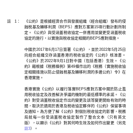
註
1：
《公約》是根據經濟合作與發展組織（經合組織）發布的侵
蝕税基及轉移利潤（BEPS）應對方案第15項行動計劃所制
定。《公約》與受涵蓋税收協定一併應用並變更受涵蓋税收
協定的施行，以實施與税收協定相關的BEPS應對措施。
中國於2017年6月17日簽署《公約》，並於2022年5月25日
向經合組織交存涵蓋香港的税收協定的《公約》核准書。
《公約》於2022年9月1日對中國（包括香港）生效。《公
約》藉根據《税務條例》第49條作出的《税務（實施税收協
定相關措施以防止侵蝕税基及轉移利潤的多邊公約）令》在
香港實施。
香港實施《公約》以履行落實BEPS應對方案中關於防止濫
用税收協定及改善解決爭議的機制的最低標準的承諾。《公
約》對受涵蓋税收協定作出的變更及該等變更開始有效的時
間，取決於適用於香港及税收協定夥伴的《公約》保留事項
及通知。為方便了解《公約》對個別税收協定的影響，税務
局就每一份受涵蓋税收協定製作了整合文本（只有英文
版），以顯示《公約》對其何時生效及如何作出變更（另見
註3
）。