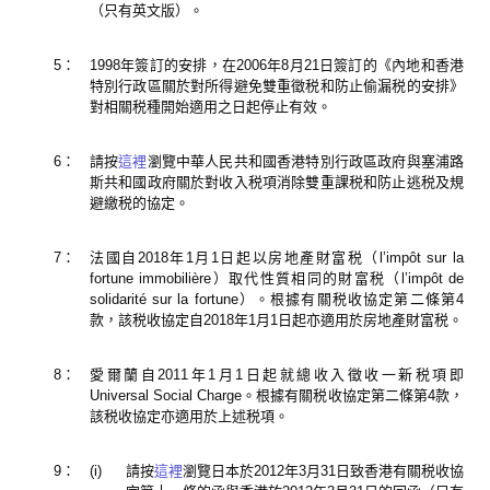
（只有英文版）。
5：
1998年簽訂的安排，在2006年8月21日簽訂的《內地和香港
特別行政區關於對所得避免雙重徵税和防止偷漏税的安排》
對相關税種開始適用之日起停止有效。
6：
請按
這裡
瀏覽中華人民共和國香港特別行政區政府與塞浦路
斯共和國政府關於對收入税項消除雙重課税和防止逃税及規
避繳税的協定。
7：
法國自2018年1月1日起以房地產財富税（l’impôt sur la
fortune immobilière）取代性質相同的財富税（l’impôt de
solidarité sur la fortune）。根據有關税收協定第二條第4
款，該税收協定自2018年1月1日起亦適用於房地產財富税。
8：
愛爾蘭自2011年1月1日起就總收入徵收一新税項即
Universal Social Charge。根據有關税收協定第二條第4款，
該税收協定亦適用於上述税項。
9：
(i)
請按
這裡
瀏覽日本於2012年3月31日致香港有關税收協