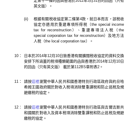
定第十一條的函與香港於2012年3月31日的回函（只有
英文版）。
(ii)
根據有關税收協定第二條第4款，就日本而言，該税收
協定亦適用於重建專項所得税（the special income
tax for reconstruction）、重建專項法人税（the
special corporation tax for reconstruction）及地方法
人税（the local corporation tax）。
10：
日本於2014年12月10日致香港有關擴闊税收協定的資料交換
安排下所涵蓋的税項種類範圍的函與香港於2014年12月10日
的回函（只有英文版） 載於第112BS章附表2。
11：
請按
這裡
瀏覽中華人民共和國香港特別行政區政府與約旦哈
希姆王國政府關於對收入税項消除雙重課税和防止逃税及規
避繳税的協定。
12：
請按
這裡
瀏覽中華人民共和國香港特別行政區與吉爾吉斯共
和國關於對收入及資本税項消除雙重課税和防止逃税及規避
繳税的協定。