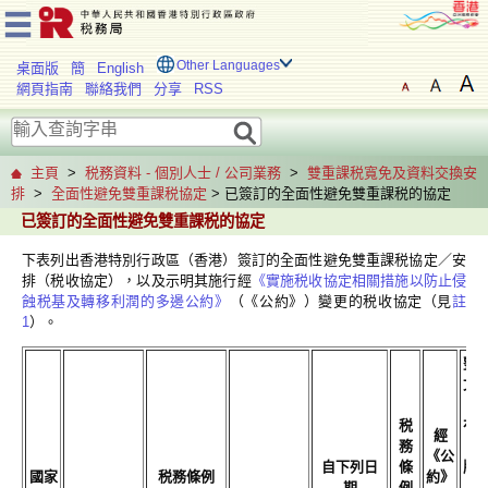
Other Languages
桌面版
簡
English
網頁指南
聯絡我們
分享
RSS
主頁
>
税務資料 - 個別人士 / 公司業務
>
雙重課税寬免及資料交換安
排
>
全面性避免雙重課税協定
> 已簽訂的全面性避免雙重課税的協定
已簽訂的全面性避免雙重課税的協定
下表列出香港特別行政區（香港）簽訂的全面性避免雙重課税協定／安
排（税收協定），以及示明其施行經
《實施税收協定相關措施以防止侵
蝕税基及轉移利潤的多邊公約》
（《公約》）變更的税收協定（見
註
1
）。
整
文
（
税
有
經
務
文
《公
自下列日
條
版
國家
税務條例
約》
期
例
／