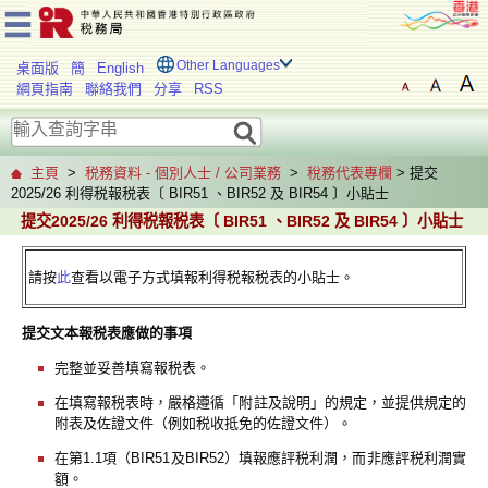
Other Languages
桌面版
簡
English
網頁指南
聯絡我們
分享
RSS
主頁
>
税務資料 - 個別人士 / 公司業務
>
稅務代表專欄
> 提交
2025/26 利得税報税表〔 BIR51 、BIR52 及 BIR54 〕小貼士
提交2025/26 利得税報税表〔 BIR51 、BIR52 及 BIR54 〕小貼士
請按
此
查看以電子方式填報利得税報税表的小貼士。
提交文本報税表應做的事項
完整並妥善填寫報税表。
在填寫報税表時，嚴格遵循「附註及說明」的規定，並提供規定的
附表及佐證文件（例如税收抵免的佐證文件）。
在第1.1項（BIR51及BIR52）填報應評税利潤，而非應評税利潤實
額。