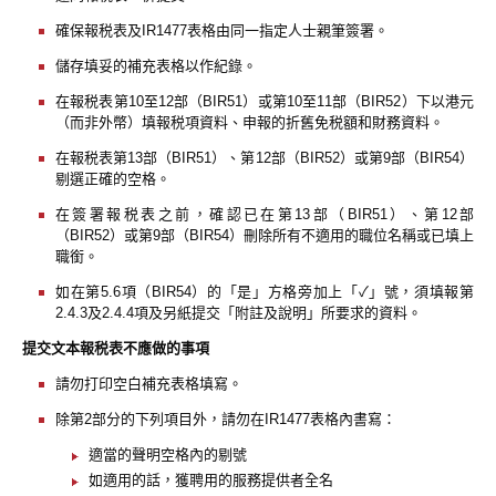
確保報税表及IR1477表格由同一指定人士親筆簽署。
儲存填妥的補充表格以作紀錄。
在報税表第10至12部（BIR51）或第10至11部（BIR52）下以港元
（而非外幣）填報税項資料、申報的折舊免税額和財務資料。
在報税表第13部（BIR51）、第12部（BIR52）或第9部（BIR54）
剔選正確的空格。
在簽署報税表之前，確認已在第13部（BIR51）、第12部
（BIR52）或第9部（BIR54）刪除所有不適用的職位名稱或已填上
職銜。
如在第5.6項（BIR54）的「是」方格旁加上「✓」號，須填報第
2.4.3及2.4.4項及另紙提交「附註及說明」所要求的資料。
提交文本報税表不應做的事項
請勿打印空白補充表格填寫。
除第2部分的下列項目外，請勿在IR1477表格內書寫：
適當的聲明空格內的剔號
如適用的話，獲聘用的服務提供者全名