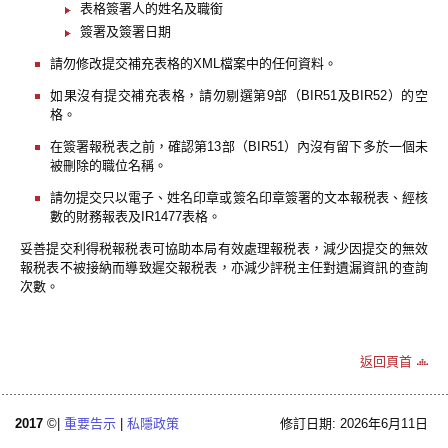
表格簽署人的姓名及職銜
簽署及簽署日期
請勿修改提交補充表格的XML檔案中的任何資料。
如果沒有提交補充表格，請勿剔選第9部（BIR51及BIR52）的空
格。
在簽署報税表之前，確認第13部（BIR51）內沒有留下多於一個未
被刪除的職位名稱。
請勿提交只以電子、姓名印章或簽名印章簽署的文本報税表、經核
數的財務報表及IR1477表格。
妥善提交利得税報税表可協助本局有效處理報税表，減少因提交的無效
報税表不被接納而導致遲交報税表，亦減少評税主任對遺漏資訊的查詢
次數。
返回頁首
2017
©|
重要告示
|
私隱政策
修訂日期: 2026年6月11日