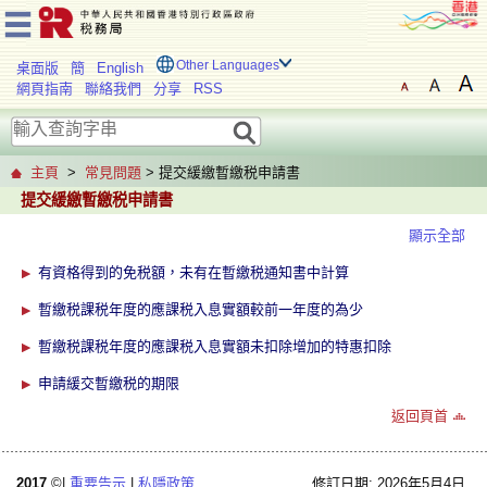
Other Languages
桌面版
簡
English
網頁指南
聯絡我們
分享
RSS
主頁
>
常見問題
> 提交緩繳暫繳税申請書
提交緩繳暫繳税申請書
顯示全部
有資格得到的免税額，未有在暫繳税通知書中計算
暫繳税課税年度的應課税入息實額較前一年度的為少
暫繳税課税年度的應課税入息實額未扣除增加的特惠扣除
申請緩交暫繳税的期限
返回頁首
2017
©|
重要告示
|
私隱政策
修訂日期: 2026年5月4日