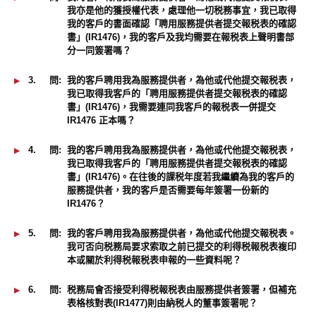
我亦是他的獲授權代表，處理他一切税務事宜，我已取得
我的客戶的書面確認「聘用服務提供者提交報税表的確認
書」(IR1476)，我的客戶及我均需要在報税表上聲明書部
分一同簽署嗎？
3.
問:
我的客戶聘用我為服務提供者，為他或代他提交報税表，
我已取得我客戶的「聘用服務提供者提交報税表的確認
書」(IR1476)，我需要連同我客戶的報税表一併提交
IR1476 正本嗎？
4.
問:
我的客戶聘用我為服務提供者，為他或代他提交報税表，
我已取得我客戶的「聘用服務提供者提交報税表的確認
書」(IR1476)。在往後的課税年度若我繼續為我的客戶的
服務提供者，我的客戶是否需要每年簽署一份新的
IR1476？
5.
問:
我的客戶聘用我為服務提供者，為他或代他提交報税表。
我可否向税務局要求索取之前已提交的利得税報税表複印
本或關於利得税報税表申報的一些資料呢？
6.
問:
税務局會否接受利得税報税表由服務提供者簽署，但補充
表格核對表(IR1477)則由納税人的董事簽署呢？